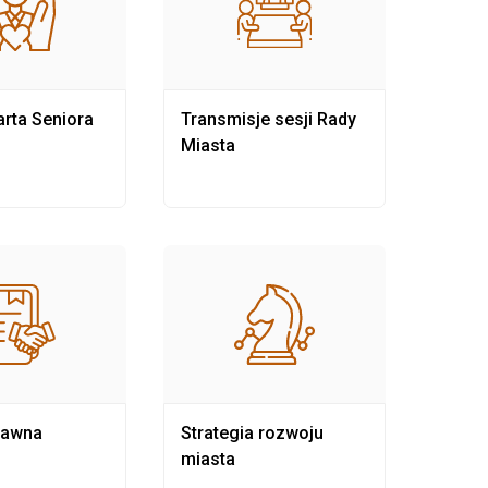
rta Seniora
Transmisje sesji Rady
Rewit
Miasta
rawna
Strategia rozwoju
Pows
miasta
samo