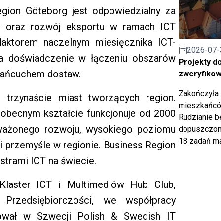
gion Göteborg jest odpowiedzialny za
ów oraz rozwój eksportu w ramach ICT
daktorem naczelnym miesięcznika ICT-
2026-07-
Ma doświadczenie w łączeniu obszarów
Projekty d
e łańcuchem dostaw.
zweryfiko
Zakończyła 
 trzynaście miast tworzących region.
mieszkańców
w obecnym kształcie funkcjonuje od 2000
Rudzianie b
oważonego rozwoju, wysokiego poziomu
dopuszczony
18 zadań ma
 i przemyśle w regionie. Business Region
strami ICT na świecie.
 Klaster ICT i Multimediów Hub Club,
 Przedsiębiorczości, we współpracy
ował w Szwecji Polish & Swedish IT