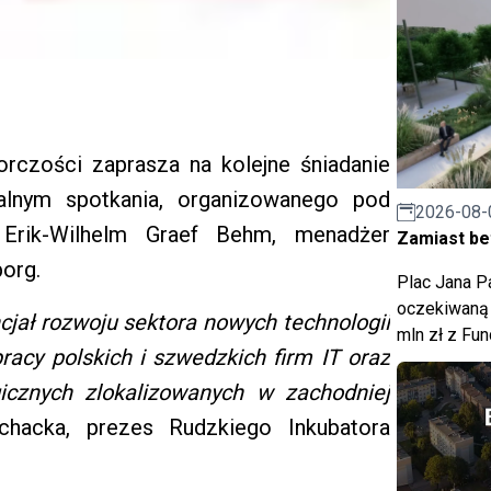
orczości zaprasza na kolejne śniadanie
lnym spotkania, organizowanego pod
2026-08-
 Erik-Wilhelm Graef Behm, menadżer
Zamiast bet
org.
Plac Jana Pa
oczekiwaną 
cjał rozwoju sektora nowych technologii
mln zł z Fu
racy polskich i szwedzkich firm IT oraz
icznych zlokalizowanych w zachodniej
acka, prezes Rudzkiego Inkubatora