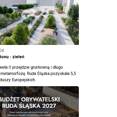
04
onu - zieleń
wła II przejdzie gruntowną i długo
metamorfozę. Ruda Śląska pozyskała 5,5
nduszy Europejskich.