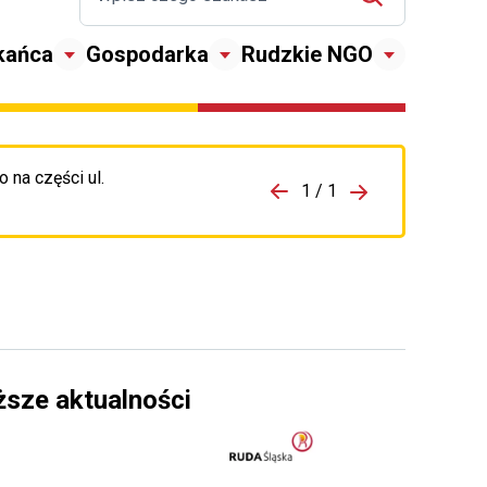
kańca
Gospodarka
Rudzkie NGO
 na części ul.
zejdź do porzpedniego komunikatu
1 / 1
Przejdź do nas
ższe aktualności