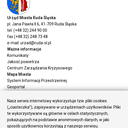
Urząd Miasta Ruda Śląska
pl. Jana Pawła II 6, 41-709 Ruda Śląska
tel. (+48 32) 244 90 00
fax (+48 32) 248 73 48
e-mail: urzad@ruda-sl.pl
Ważne informacje
Komunikaty
Jakość powietrza
Centrum Zarządzania Kryzysowego
Mapa Miasta
System Informacji Przestrzennej
Geoportal
Urząd Miasta
Załatw sprawę
Nasz serwis internetowy wykorzystuje tzw. pliki cookies
Prezydent Miasta
(„ciasteczka”), zapisywane w urządzeniach użytkowników. Pliki
Rada Miasta
te wykorzystywane są głównie w celach statystycznych,
Wydziały
pokazujących na podstawie anonimowych danych, w jaki
Elektroniczna Skrzynka Podawcza
sposób użytkownicy korzystają z naszego serwisu.