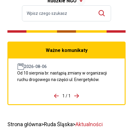
Rudzkie NGO
Ważne komunikaty
2026-08-06
Od 10 sierpnia br. nastąpią zmiany w organizacji
ruchu drogowego na części ul. Energetyków.
do porzpedniego komunikatu
1 / 1
Przejdź do następnego kom
Strona główna
Ruda Śląska
Aktualności