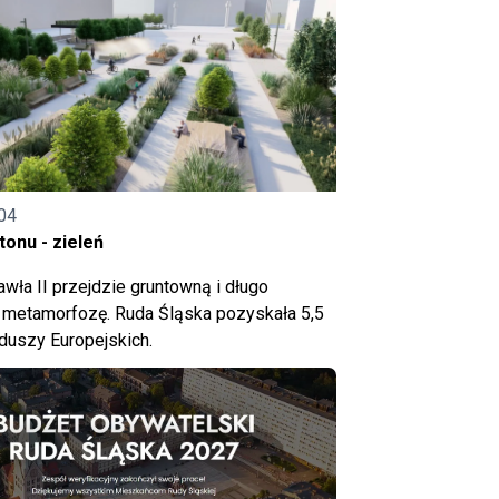
04
onu - zieleń
wła II przejdzie gruntowną i długo
metamorfozę. Ruda Śląska pozyskała 5,5
nduszy Europejskich.