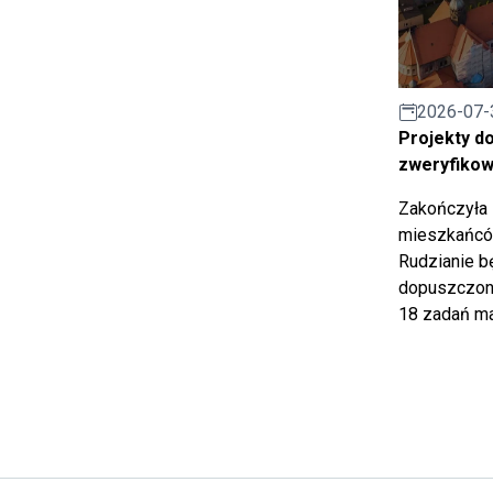
2026-07-
Projekty d
zweryfiko
Zakończyła 
mieszkańców
Rudzianie b
dopuszczony
18 zadań ma