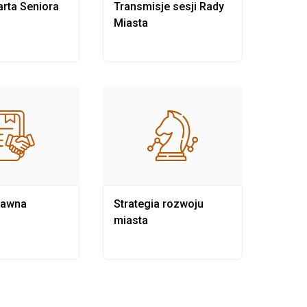
rta Seniora
Transmisje sesji Rady
Rewit
Miasta
rawna
Strategia rozwoju
Pows
miasta
samo