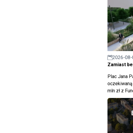
2026-08-
Zamiast bet
Plac Jana Pa
oczekiwaną 
mln zł z Fu