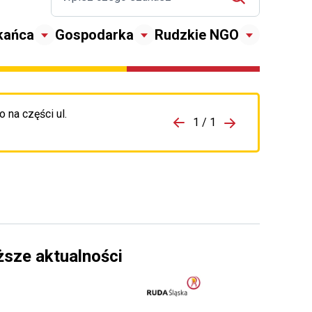
kańca
Gospodarka
Rudzkie NGO
 na części ul.
zejdź do porzpedniego komunikatu
1 / 1
Przejdź do nas
ższe aktualności