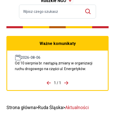
Rudzkie NGO
Ważne komunikaty
2026-08-06
Od 10 sierpnia br. nastąpią zmiany w organizacji
ruchu drogowego na części ul. Energetyków.
do porzpedniego komunikatu
1 / 1
Przejdź do następnego kom
Strona główna
Ruda Śląska
Aktualności