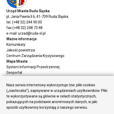
Urząd Miasta Ruda Śląska
pl. Jana Pawła II 6, 41-709 Ruda Śląska
tel. (+48 32) 244 90 00
fax (+48 32) 248 73 48
e-mail: urzad@ruda-sl.pl
Ważne informacje
Komunikaty
Jakość powietrza
Centrum Zarządzania Kryzysowego
Mapa Miasta
System Informacji Przestrzennej
Geoportal
Urząd Miasta
Załatw sprawę
Nasz serwis internetowy wykorzystuje tzw. pliki cookies
Prezydent Miasta
(„ciasteczka”), zapisywane w urządzeniach użytkowników. Pliki
Rada Miasta
te wykorzystywane są głównie w celach statystycznych,
Wydziały
pokazujących na podstawie anonimowych danych, w jaki
Elektroniczna Skrzynka Podawcza
sposób użytkownicy korzystają z naszego serwisu.
Praca w Urzędzie