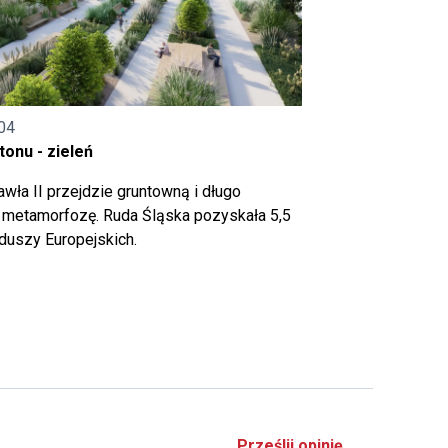
04
onu - zieleń
wła II przejdzie gruntowną i długo
metamorfozę. Ruda Śląska pozyskała 5,5
nduszy Europejskich.
Prześlij opinię