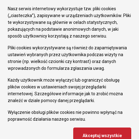
Urząd Miasta
Załatw sprawę
Nasz serwis internetowy wykorzystuje tzw. pliki cookies
Prezydent Miasta
(„ciasteczka”), zapisywane w urządzeniach użytkowników. Pliki
Rada Miasta
te wykorzystywane są głównie w celach statystycznych,
Wydziały
pokazujących na podstawie anonimowych danych, w jaki
Elektroniczna Skrzynka Podawcza
sposób użytkownicy korzystają z naszego serwisu.
Praca w Urzędzie
Pliki cookies wykorzystywane są również do zapamiętywania
Gospodarka
ustawień wybranych przez użytkownika podczas wizyty na
Fundusze europejskie
stronie (np. wielkość czcionki czy kontrast) oraz danych
Środki krajowe
wprowadzonych do formularza zgłaszania uwag.
Oferty inwestycyjne
Strategia Rozwoju Miasta
Każdy użytkownik może wyłączyć lub ograniczyć obsługę
Pozostałe
plików cookies w ustawieniach swojej przeglądarki
Deklaracja dostępności
internetowej. Szczegółowe informacje jak to zrobić można
Dane osobowe
znaleźć w dziale pomocy danej przeglądarki.
Dodaj opinię o witrynie
© Urząd Miasta RUDA Śląska 2023
Wyłączenie obsługi plików cookies nie powinno wpłynąć na
poprawność działania naszego serwisu.
Projekt i wdrożenie - MIGOMEDIA
Akceptuj wszystkie