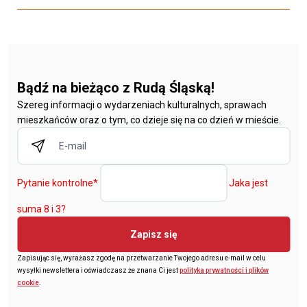
Bądź na bieżąco z Rudą Śląską!
Szereg informacji o wydarzeniach kulturalnych, sprawach
mieszkańców oraz o tym, co dzieje się na co dzień w mieście.
Pytanie kontrolne
*
Jaka jest
suma 8 i 3?
Zapisz się
Zapisując się, wyrażasz zgodę na przetwarzanie Twojego adresu e-mail w celu
wysyłki newslettera i oświadczasz że znana Ci jest
polityka prywatności i plików
cookie
.