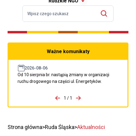
Rudzkie NGO
Ważne komunikaty
2026-08-06
Od 10 sierpnia br. nastąpią zmiany w organizacji
ruchu drogowego na części ul. Energetyków.
do porzpedniego komunikatu
1 / 1
Przejdź do następnego kom
Strona główna
Ruda Śląska
Aktualności