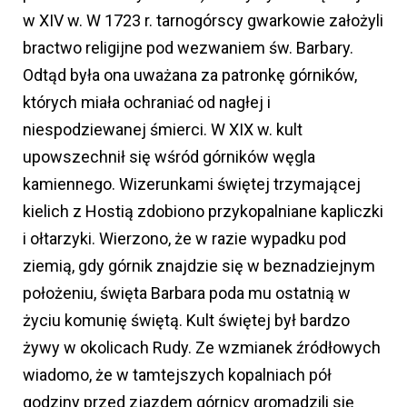
w XIV w. W 1723 r. tarnogórscy gwarkowie założyli
bractwo religijne pod wezwaniem św. Barbary.
Odtąd była ona uważana za patronkę górników,
których miała ochraniać od nagłej i
niespodziewanej śmierci. W XIX w. kult
upowszechnił się wśród górników węgla
kamiennego. Wizerunkami świętej trzymającej
kielich z Hostią zdobiono przykopalniane kapliczki
i ołtarzyki. Wierzono, że w razie wypadku pod
ziemią, gdy górnik znajdzie się w beznadziejnym
położeniu, święta Barbara poda mu ostatnią w
życiu komunię świętą. Kult świętej był bardzo
żywy w okolicach Rudy. Ze wzmianek źródłowych
wiadomo, że w tamtejszych kopalniach pół
godziny przed zjazdem górnicy gromadzili się