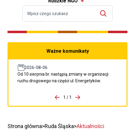
Rudzkie NGO
Ważne komunikaty
2026-08-06
Od 10 sierpnia br. nastąpią zmiany w organizacji
ruchu drogowego na części ul. Energetyków.
do porzpedniego komunikatu
1 / 1
Przejdź do następnego kom
Strona główna
Ruda Śląska
Aktualności