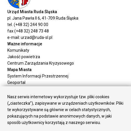
Urząd Miasta Ruda Śląska
pl. Jana Pawła II 6, 41-709 Ruda Śląska
tel. (+48 32) 244 90 00
fax (+48 32) 248 73 48
e-mail: urzad@ruda-sl.pl
Ważne informacje
Komunikaty
Jakość powietrza
Centrum Zarządzania Kryzysowego
Mapa Miasta
System Informacji Przestrzennej
Geoportal
Urząd Miasta
Załatw sprawę
Nasz serwis internetowy wykorzystuje tzw. pliki cookies
Prezydent Miasta
(„ciasteczka”), zapisywane w urządzeniach użytkowników. Pliki
Rada Miasta
te wykorzystywane są głównie w celach statystycznych,
Wydziały
pokazujących na podstawie anonimowych danych, w jaki
Elektroniczna Skrzynka Podawcza
sposób użytkownicy korzystają z naszego serwisu.
Praca w Urzędzie