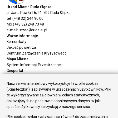
Urząd Miasta Ruda Śląska
pl. Jana Pawła II 6, 41-709 Ruda Śląska
tel. (+48 32) 244 90 00
fax (+48 32) 248 73 48
e-mail: urzad@ruda-sl.pl
Ważne informacje
Komunikaty
Jakość powietrza
Centrum Zarządzania Kryzysowego
Mapa Miasta
System Informacji Przestrzennej
Geoportal
Urząd Miasta
Załatw sprawę
Nasz serwis internetowy wykorzystuje tzw. pliki cookies
Prezydent Miasta
(„ciasteczka”), zapisywane w urządzeniach użytkowników. Pliki
Rada Miasta
te wykorzystywane są głównie w celach statystycznych,
Wydziały
pokazujących na podstawie anonimowych danych, w jaki
Elektroniczna Skrzynka Podawcza
sposób użytkownicy korzystają z naszego serwisu.
Praca w Urzędzie
Pliki cookies wykorzystywane są również do zapamiętywania
Gospodarka