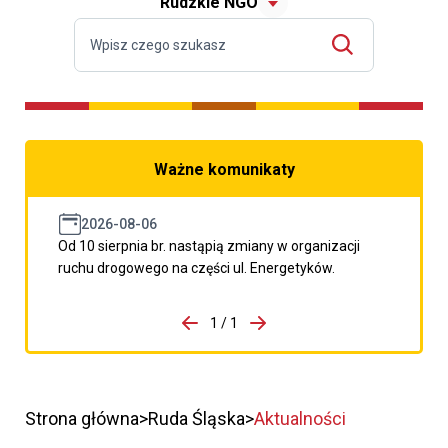
Rudzkie NGO
Ważne komunikaty
2026-08-06
Od 10 sierpnia br. nastąpią zmiany w organizacji
ruchu drogowego na części ul. Energetyków.
do porzpedniego komunikatu
1 / 1
Przejdź do następnego kom
Strona główna
Ruda Śląska
Aktualności