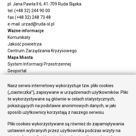
pl. Jana Pawła II 6, 41-709 Ruda Śląska
tel. (+48 32) 244 90 00
fax (+48 32) 248 73 48
e-mail: urzad@ruda-sl.pl
Ważne informacje
Komunikaty
Jakość powietrza
Centrum Zarządzania Kryzysowego
Mapa Miasta
System Informacji Przestrzennej
Geoportal
Urząd Miasta
Załatw sprawę
Nasz serwis internetowy wykorzystuje tzw. pliki cookies
Prezydent Miasta
(„ciasteczka”), zapisywane w urządzeniach użytkowników. Pliki
Rada Miasta
te wykorzystywane są głównie w celach statystycznych,
Wydziały
pokazujących na podstawie anonimowych danych, w jaki
Elektroniczna Skrzynka Podawcza
sposób użytkownicy korzystają z naszego serwisu.
Praca w Urzędzie
Pliki cookies wykorzystywane są również do zapamiętywania
Gospodarka
ustawień wybranych przez użytkownika podczas wizyty na
Fundusze europejskie