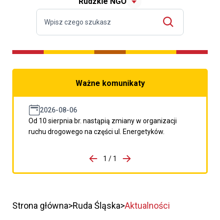
Rudzkie NGO
Ważne komunikaty
2026-08-06
Od 10 sierpnia br. nastąpią zmiany w organizacji
ruchu drogowego na części ul. Energetyków.
do porzpedniego komunikatu
1 / 1
Przejdź do następnego kom
Strona główna
Ruda Śląska
Aktualności