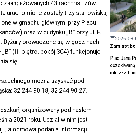
ło zaangażowanych 43 rachmistrzów.
ta uruchomione zostały trzy stanowiska,
ię one w gmachu głównym, przy Placu
kańców) oraz w budynku „B” przy ul. P.
2026-08-
ze). Dyżury prowadzone są w godzinach
Zamiast bet
„B” (III piętro, pokój 304) funkcjonuje
Plac Jana Pa
ia się.
oczekiwaną 
mln zł z Fu
owszechnego można uzyskać pod
ska: 32 244 90 18, 32 244 90 27.
eszkań, organizowany pod hasłem
eśnia 2021 roku. Udział w nim jest
u, a odmowa podania informacji