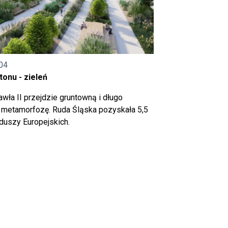
04
onu - zieleń
wła II przejdzie gruntowną i długo
metamorfozę. Ruda Śląska pozyskała 5,5
nduszy Europejskich.