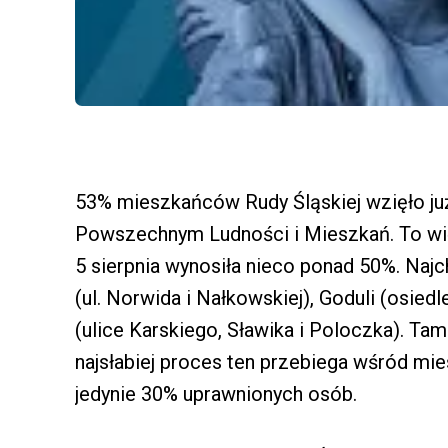
53% mieszkańców Rudy Śląskiej wzięło ju
Powszechnym Ludności i Mieszkań. To wię
5 sierpnia wynosiła nieco ponad 50%. Naj
(ul. Norwida i Nałkowskiej), Goduli (osie
(ulice Karskiego, Sławika i Poloczka). Ta
najsłabiej proces ten przebiega wśród mie
jedynie 30% uprawnionych osób.