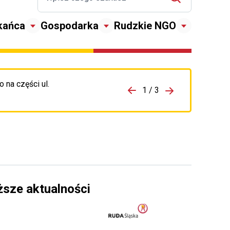
kańca
Gospodarka
Rudzkie NGO
 na części ul.
zejdź do porzpedniego komunikatu
1 / 3
Przejdź do nas
ższe aktualności