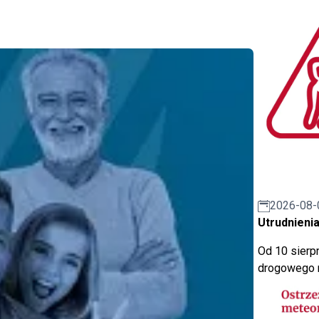
2026-08-
Utrudnienia
Od 10 sierpn
drogowego n