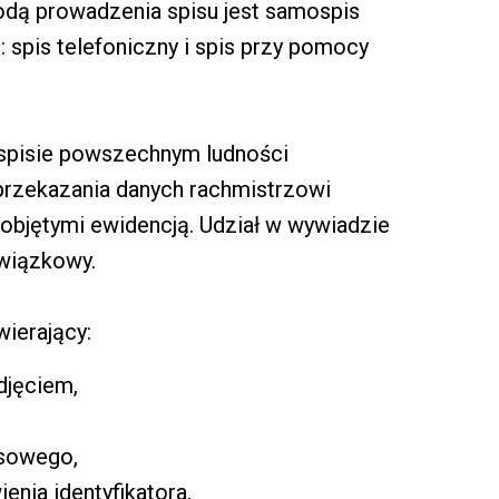
dą prowadzenia spisu jest samospis
 spis telefoniczny i spis przy pomocy
spisie powszechnym ludności
przekazania danych rachmistrzowi
objętymi ewidencją. Udział w wywiadzie
wiązkowy.
wierający:
djęciem,
isowego,
nia identyfikatora,