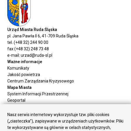
Urząd Miasta Ruda Śląska
pl. Jana Pawła II 6, 41-709 Ruda Śląska
tel. (+48 32) 244 90 00
fax (+48 32) 248 73 48
e-mail: urzad@ruda-sl.pl
Ważne informacje
Komunikaty
Jakość powietrza
Centrum Zarządzania Kryzysowego
Mapa Miasta
System Informacji Przestrzennej
Geoportal
Urząd Miasta
Załatw sprawę
Nasz serwis internetowy wykorzystuje tzw. pliki cookies
Prezydent Miasta
(„ciasteczka”), zapisywane w urządzeniach użytkowników. Pliki
Rada Miasta
te wykorzystywane są głównie w celach statystycznych,