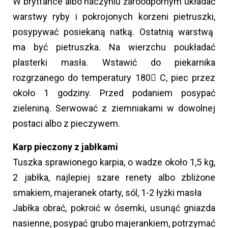
W brytfance albo naczyniu żaroodpornym układać
warstwy ryby i pokrojonych korzeni pietruszki,
posypywać posiekaną natką. Ostatnią warstwą
ma być pietruszka. Na wierzchu poukładać
plasterki masła. Wstawić do piekarnika
rozgrzanego do temperatury 180 C, piec przez
około 1 godziny. Przed podaniem posypać
zieleniną. Serwować z ziemniakami w dowolnej
postaci albo z pieczywem.
Karp pieczony z jabłkami
Tuszka sprawionego karpia, o wadze około 1,5 kg,
2 jabłka, najlepiej szare renety albo zbliżone
smakiem, majeranek otarty, sól, 1-2 łyżki masła
Jabłka obrać, pokroić w ósemki, usunąć gniazda
nasienne, posypać grubo majerankiem, potrzymać