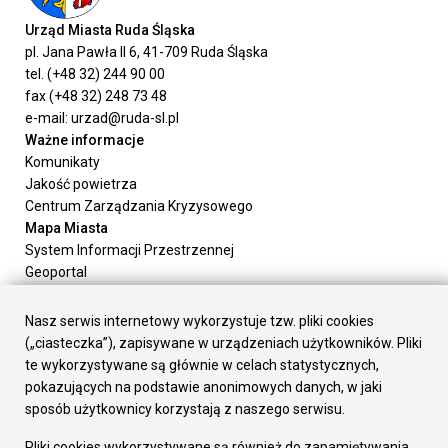
Urząd Miasta Ruda Śląska
pl. Jana Pawła II 6, 41-709 Ruda Śląska
tel. (+48 32) 244 90 00
fax (+48 32) 248 73 48
e-mail: urzad@ruda-sl.pl
Ważne informacje
Komunikaty
Jakość powietrza
Centrum Zarządzania Kryzysowego
Mapa Miasta
System Informacji Przestrzennej
Geoportal
Urząd Miasta
Załatw sprawę
Nasz serwis internetowy wykorzystuje tzw. pliki cookies
Prezydent Miasta
(„ciasteczka”), zapisywane w urządzeniach użytkowników. Pliki
Rada Miasta
te wykorzystywane są głównie w celach statystycznych,
Wydziały
pokazujących na podstawie anonimowych danych, w jaki
Elektroniczna Skrzynka Podawcza
sposób użytkownicy korzystają z naszego serwisu.
Praca w Urzędzie
Pliki cookies wykorzystywane są również do zapamiętywania
Gospodarka