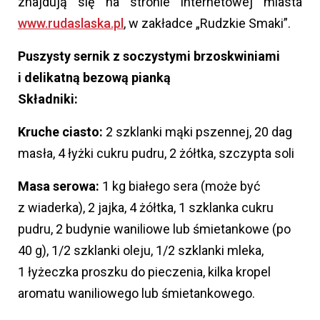
znajdują się na stronie internetowej miasta
www.rudaslaska.pl
, w zakładce „Rudzkie Smaki”.
Puszysty sernik z soczystymi brzoskwiniami
i delikatną bezową pianką
Składniki:
Kruche ciasto:
2 szklanki mąki pszennej, 20 dag
masła, 4 łyżki cukru pudru, 2 żółtka, szczypta soli
Masa serowa:
1 kg białego sera (może być
z wiaderka), 2 jajka, 4 żółtka, 1 szklanka cukru
pudru, 2 budynie waniliowe lub śmietankowe (po
40 g), 1/2 szklanki oleju, 1/2 szklanki mleka,
1 łyżeczka proszku do pieczenia, kilka kropel
aromatu waniliowego lub śmietankowego.