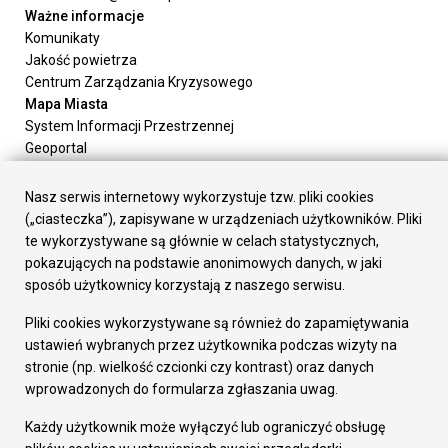
Ważne informacje
Komunikaty
Jakość powietrza
Centrum Zarządzania Kryzysowego
Mapa Miasta
System Informacji Przestrzennej
Geoportal
Urząd Miasta
Załatw sprawę
Nasz serwis internetowy wykorzystuje tzw. pliki cookies
Prezydent Miasta
(„ciasteczka”), zapisywane w urządzeniach użytkowników. Pliki
Rada Miasta
te wykorzystywane są głównie w celach statystycznych,
Wydziały
pokazujących na podstawie anonimowych danych, w jaki
Elektroniczna Skrzynka Podawcza
sposób użytkownicy korzystają z naszego serwisu.
Praca w Urzędzie
Pliki cookies wykorzystywane są również do zapamiętywania
Gospodarka
ustawień wybranych przez użytkownika podczas wizyty na
Fundusze europejskie
stronie (np. wielkość czcionki czy kontrast) oraz danych
Środki krajowe
wprowadzonych do formularza zgłaszania uwag.
Oferty inwestycyjne
Strategia Rozwoju Miasta
Każdy użytkownik może wyłączyć lub ograniczyć obsługę
Pozostałe