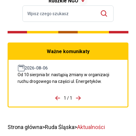
Rudzkie NGO
Ważne komunikaty
2026-08-06
Od 10 sierpnia br. nastąpią zmiany w organizacji
ruchu drogowego na części ul. Energetyków.
do porzpedniego komunikatu
1 / 1
Przejdź do następnego kom
Strona główna
Ruda Śląska
Aktualności