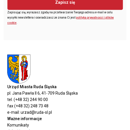
Zapisz się
Zapisując się, wyrażasz zgodę na przetwarzanie Twojego adresu e-mail w celu
wysyłki newslettera i oświadczasz że znana Ci jest
polityka prywatności i plików
cookie
.
Urząd Miasta Ruda Śląska
pl. Jana Pawła II 6, 41-709 Ruda Śląska
tel. (+48 32) 244 90 00
fax (+48 32) 248 73 48
e-mail: urzad@ruda-sl.pl
Ważne informacje
Komunikaty