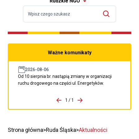
Rudzkie NGO
Ważne komunikaty
2026-08-06
Od 10 sierpnia br. nastąpią zmiany w organizacji
ruchu drogowego na części ul. Energetyków.
do porzpedniego komunikatu
1 / 1
Przejdź do następnego kom
Strona główna
Ruda Śląska
Aktualności