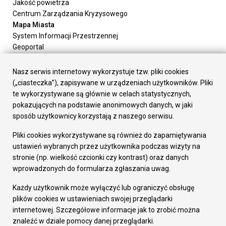
Jakość powietrza
Centrum Zarządzania Kryzysowego
Mapa Miasta
System Informacji Przestrzennej
Geoportal
Urząd Miasta
Załatw sprawę
Nasz serwis internetowy wykorzystuje tzw. pliki cookies
Prezydent Miasta
(„ciasteczka”), zapisywane w urządzeniach użytkowników. Pliki
Rada Miasta
te wykorzystywane są głównie w celach statystycznych,
Wydziały
pokazujących na podstawie anonimowych danych, w jaki
Elektroniczna Skrzynka Podawcza
sposób użytkownicy korzystają z naszego serwisu.
Praca w Urzędzie
Pliki cookies wykorzystywane są również do zapamiętywania
Gospodarka
ustawień wybranych przez użytkownika podczas wizyty na
Fundusze europejskie
stronie (np. wielkość czcionki czy kontrast) oraz danych
Środki krajowe
wprowadzonych do formularza zgłaszania uwag.
Oferty inwestycyjne
Strategia Rozwoju Miasta
Każdy użytkownik może wyłączyć lub ograniczyć obsługę
Pozostałe
plików cookies w ustawieniach swojej przeglądarki
Deklaracja dostępności
internetowej. Szczegółowe informacje jak to zrobić można
Dane osobowe
znaleźć w dziale pomocy danej przeglądarki.
Dodaj opinię o witrynie