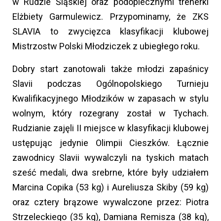
w Rudzie Śląskiej oraz podopiecznymi trenerki
Elżbiety Garmulewicz. Przypominamy, że ZKS
SLAVIA to zwycięzca klasyfikacji klubowej
Mistrzostw Polski Młodziczek z ubiegłego roku.
Dobry start zanotowali także młodzi zapaśnicy
Slavii podczas Ogólnopolskiego Turnieju
Kwalifikacyjnego Młodzików w zapasach w stylu
wolnym, który rozegrany został w Tychach.
Rudzianie zajęli II miejsce w klasyfikacji klubowej
ustępując jedynie Olimpii Cieszków. Łącznie
zawodnicy Slavii wywalczyli na tyskich matach
sześć medali, dwa srebrne, które były udziałem
Marcina Copika (53 kg) i Aureliusza Skiby (59 kg)
oraz cztery brązowe wywalczone przez: Piotra
Strzeleckiego (35 kg), Damiana Remisza (38 kg),