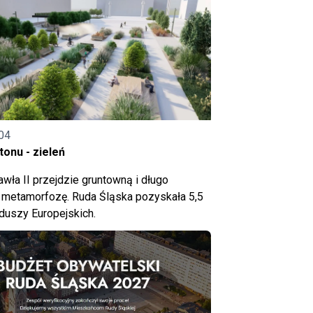
04
onu - zieleń
wła II przejdzie gruntowną i długo
metamorfozę. Ruda Śląska pozyskała 5,5
nduszy Europejskich.