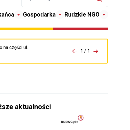
kańca
Gospodarka
Rudzkie NGO
 na części ul.
zejdź do porzpedniego komunikatu
1 / 1
Przejdź do nas
ższe aktualności