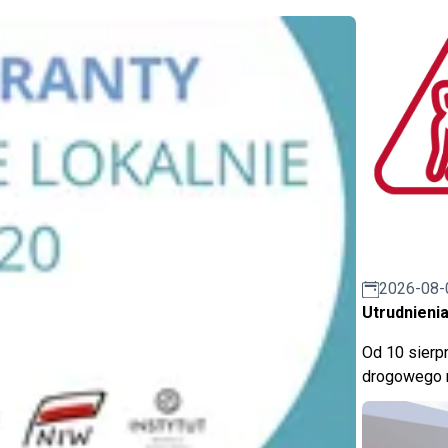
2026-08-
Utrudnienia
Od 10 sierpn
drogowego n