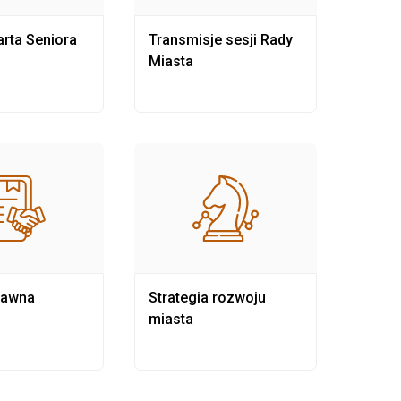
rta Seniora
Transmisje sesji Rady
Rewit
Miasta
rawna
Strategia rozwoju
Pows
miasta
samo