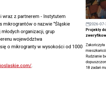
ji wraz z partnerem - Instytutem
s mikrograntów o nazwie "Śląskie
2026-07-
Projekty d
j młodych organizacji, grup
zweryfiko
terenu województwa
Zakończyła 
ć się o mikrogranty w wysokości od 1000
mieszkańców
Rudzianie b
dopuszczony
fioslaskie.com/
.
18 zadań ma