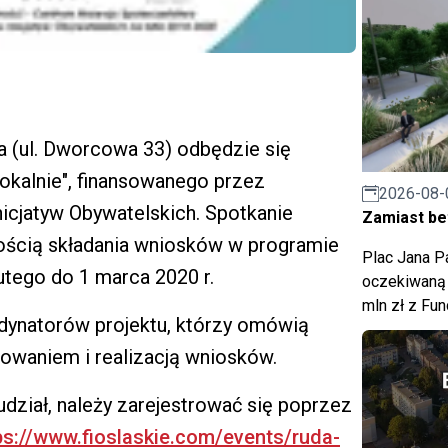
ka (ul. Dworcowa 33) odbędzie się
Lokalnie", finansowanego przez
2026-08-
icjatyw Obywatelskich. Spotkanie
Zamiast bet
ością składania wniosków w programie
Plac Jana Pa
utego do 1 marca 2020 r.
oczekiwaną 
mln zł z Fu
dynatorów projektu, którzy omówią
owaniem i realizacją wniosków.
udział, należy zarejestrować się poprzez
ps://www.fioslaskie.com/events/ruda-