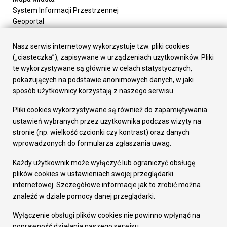
System Informacji Przestrzennej
Geoportal
Urząd Miasta
Załatw sprawę
Nasz serwis internetowy wykorzystuje tzw. pliki cookies
Prezydent Miasta
(„ciasteczka”), zapisywane w urządzeniach użytkowników. Pliki
Rada Miasta
te wykorzystywane są głównie w celach statystycznych,
Wydziały
pokazujących na podstawie anonimowych danych, w jaki
Elektroniczna Skrzynka Podawcza
sposób użytkownicy korzystają z naszego serwisu.
Praca w Urzędzie
Pliki cookies wykorzystywane są również do zapamiętywania
Gospodarka
ustawień wybranych przez użytkownika podczas wizyty na
Fundusze europejskie
stronie (np. wielkość czcionki czy kontrast) oraz danych
Środki krajowe
wprowadzonych do formularza zgłaszania uwag.
Oferty inwestycyjne
Strategia Rozwoju Miasta
Każdy użytkownik może wyłączyć lub ograniczyć obsługę
Pozostałe
plików cookies w ustawieniach swojej przeglądarki
Deklaracja dostępności
internetowej. Szczegółowe informacje jak to zrobić można
Dane osobowe
znaleźć w dziale pomocy danej przeglądarki.
Dodaj opinię o witrynie
© Urząd Miasta RUDA Śląska 2023
Wyłączenie obsługi plików cookies nie powinno wpłynąć na
poprawność działania naszego serwisu.