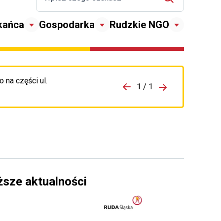
kańca
Gospodarka
Rudzkie NGO
 na części ul.
zejdź do porzpedniego komunikatu
1 / 1
Przejdź do nas
ższe aktualności