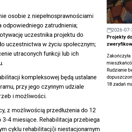
nie osobie z niepełnosprawnościami
 odpowiedniego zatrudnienia;
2026-07-
tywację uczestnika projektu do
Projekty d
do uczestnictwa w życiu społecznym;
zweryfiko
ie utraconych funkcji lub ich
Zakończyła 
u.
mieszkańców
Rudzianie b
bilitacji kompleksowej będą ustalane
dopuszczony
18 zadań ma
gramu, przy jego czynnym udziale
rzeb i możliwości.
cy, z możliwością przedłużenia do 12
o 3-4 miesiące. Rehabilitacja przebiega
m cyklu rehabilitacji)i niestacjonarnym