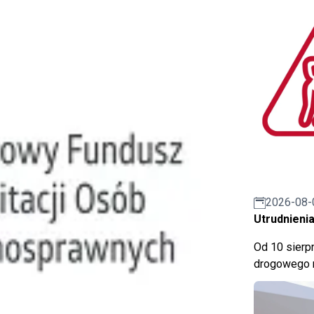
2026-08-
Utrudnienia
Od 10 sierpn
drogowego n