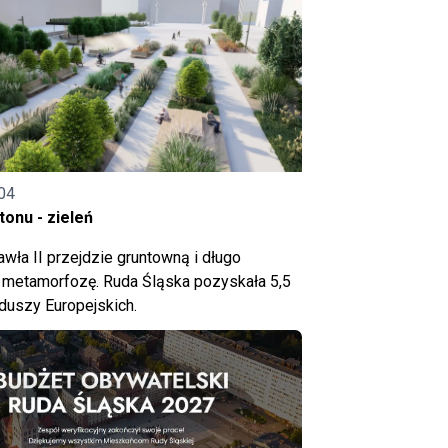
04
onu - zieleń
wła II przejdzie gruntowną i długo
metamorfozę. Ruda Śląska pozyskała 5,5
nduszy Europejskich.