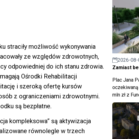
ku straciły możliwość wykonywania
racowały ze względów zdrowotnych,
2026-08-
cy odpowiedniej do ich stanu zdrowia.
Zamiast bet
gają Ośrodki Rehabilitacji
Plac Jana Pa
itację i szeroką ofertę kursów
oczekiwaną 
mln zł z Fu
sób z ograniczeniami zdrowotnymi.
środku są bezpłatne.
acja kompleksowa” są aktywizacja
alizowane równolegle w trzech