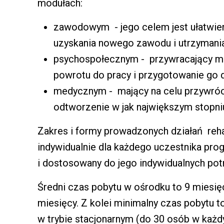
modułach:
zawodowym - jego celem jest ułatwie
uzyskania nowego zawodu i utrzymania
psychospołecznym - przywracający mo
powrotu do pracy i przygotowanie go 
medycznym - mający na celu przywrócen
odtworzenie w jak największym stopni
Zakres i formy prowadzonych działań reha
indywidualnie dla każdego uczestnika pro
i dostosowany do jego indywidualnych pot
Średni czas pobytu w ośrodku to 9 miesię
miesięcy. Z kolei minimalny czas pobytu t
w trybie stacjonarnym (do 30 osób w każdy