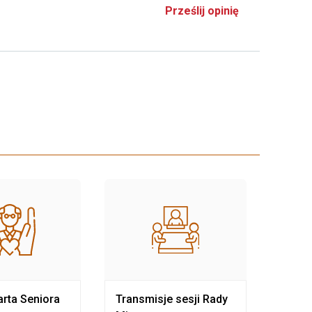
Prześlij opinię
rta Seniora
Transmisje sesji Rady
Rewit