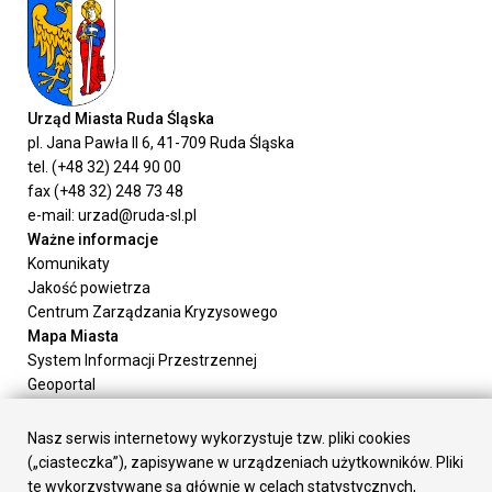
Urząd Miasta Ruda Śląska
pl. Jana Pawła II 6, 41-709 Ruda Śląska
tel. (+48 32) 244 90 00
fax (+48 32) 248 73 48
e-mail: urzad@ruda-sl.pl
Ważne informacje
Komunikaty
Jakość powietrza
Centrum Zarządzania Kryzysowego
Mapa Miasta
System Informacji Przestrzennej
Geoportal
Urząd Miasta
Załatw sprawę
Nasz serwis internetowy wykorzystuje tzw. pliki cookies
Prezydent Miasta
(„ciasteczka”), zapisywane w urządzeniach użytkowników. Pliki
Rada Miasta
te wykorzystywane są głównie w celach statystycznych,