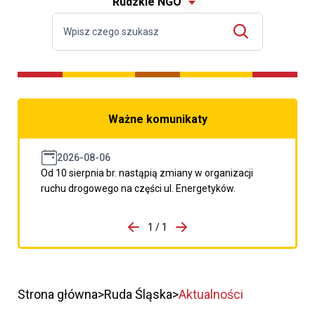
Rudzkie NGO
Ważne komunikaty
2026-08-06
Od 10 sierpnia br. nastąpią zmiany w organizacji
ruchu drogowego na części ul. Energetyków.
do porzpedniego komunikatu
1 / 1
Przejdź do następnego kom
Strona główna
Ruda Śląska
Aktualności