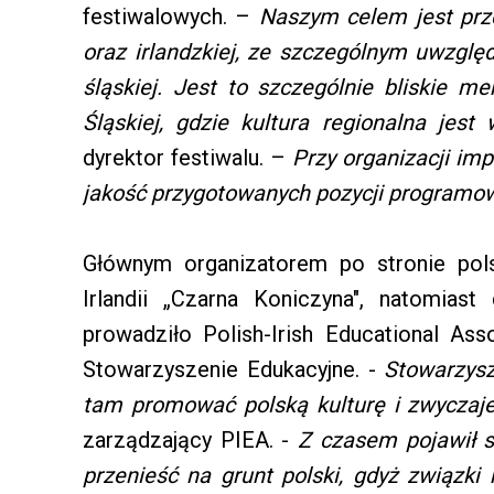
festiwalowych. –
Naszym celem jest prze
oraz irlandzkiej, ze szczególnym uwzglę
śląskiej. Jest to szczególnie bliskie
Śląskiej, gdzie kultura regionalna jes
dyrektor festiwalu. –
Przy organizacji im
jakość przygotowanych pozycji programo
Głównym organizatorem po stronie pols
Irlandii „Czarna Koniczyna", natomiast 
prowadziło Polish-Irish Educational Asso
Stowarzyszenie Edukacyjne. -
Stowarzysz
tam promować polską kulturę i zwyczaj
zarządzający PIEA. -
Z czasem pojawił s
przenieść na grunt polski, gdyż związk