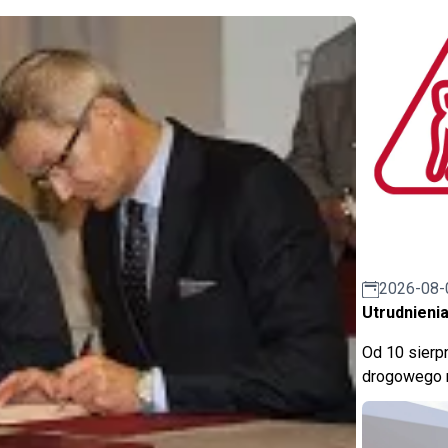
2026-08-
Utrudnienia
Od 10 sierpn
drogowego n