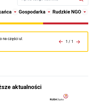
kańca
Gospodarka
Rudzkie NGO
 na części ul.
zejdź do porzpedniego komunikatu
1 / 1
Przejdź do nas
ższe aktualności