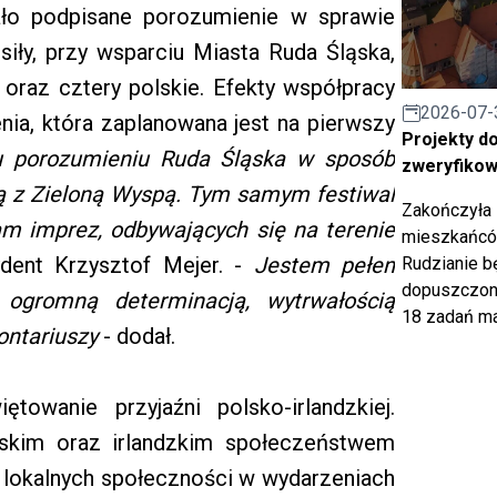
tało podpisane porozumienie w sprawie
 siły, przy wsparciu Miasta Ruda Śląska,
ka oraz cztery polskie. Efekty współpracy
2026-07-
nia, która zaplanowana jest na pierwszy
Projekty d
u porozumieniu Ruda Śląska w sposób
zweryfiko
ną z Zieloną Wyspą. Tym samym festiwal
Zakończyła 
m imprez, odbywających się na terenie
mieszkańców
dent Krzysztof Mejer. -
Jestem pełen
Rudzianie b
dopuszczony
 ogromną determinacją, wytrwałością
18 zadań ma
ontariuszy
- dodał.
towanie przyjaźni polsko-irlandzkiej.
skim oraz irlandzkim społeczeństwem
lokalnych społeczności w wydarzeniach