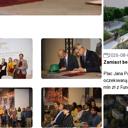
2026-08-
Zamiast bet
Plac Jana Pa
oczekiwaną 
mln zł z Fu