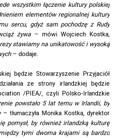
de wszystkim łączenie kultury polskiej
dnieniem elementów regionalnej kultury
 memu sercu, gdyż sam pochodzę z Rudy
t wciąż żywa
– mówi Wojciech Kostka,
prezy stawiamy na unikatowość i wysoką
wych
– dodaje.
kiej będzie Stowarzyszenie Przyjaciół
działania ze strony irlandzkiej będzie
ciation /PIEA/, czyli Polsko-Irlandzkie
enie powstało 5 lat temu w Irlandii, by
e
– tłumaczyła Monika Kostka, dyrektor
ię pomysł, by również irlandzką kulturę
i między tymi dwoma krajami są bardzo