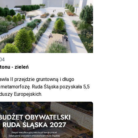
04
onu - zieleń
wła II przejdzie gruntowną i długo
metamorfozę. Ruda Śląska pozyskała 5,5
nduszy Europejskich.