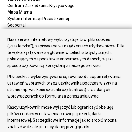
Centrum Zarządzania Kryzysowego
Mapa Miasta
System Informacji Przestrzennej
Geoportal
Urząd Miasta
Załatw sprawę
Nasz serwis internetowy wykorzystuje tzw. pliki cookies
Prezydent Miasta
(„ciasteczka”), zapisywane w urządzeniach użytkowników. Pliki
Rada Miasta
te wykorzystywane są głównie w celach statystycznych,
Wydziały
pokazujących na podstawie anonimowych danych, w jaki
Elektroniczna Skrzynka Podawcza
sposób użytkownicy korzystają z naszego serwisu.
Praca w Urzędzie
Pliki cookies wykorzystywane są również do zapamiętywania
Gospodarka
ustawień wybranych przez użytkownika podczas wizyty na
Fundusze europejskie
stronie (np. wielkość czcionki czy kontrast) oraz danych
Środki krajowe
wprowadzonych do formularza zgłaszania uwag.
Oferty inwestycyjne
Strategia Rozwoju Miasta
Każdy użytkownik może wyłączyć lub ograniczyć obsługę
Pozostałe
plików cookies w ustawieniach swojej przeglądarki
Deklaracja dostępności
internetowej. Szczegółowe informacje jak to zrobić można
Dane osobowe
znaleźć w dziale pomocy danej przeglądarki.
Dodaj opinię o witrynie