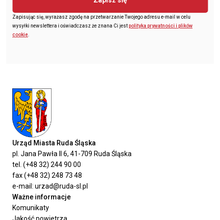
Zapisz się
Zapisując się, wyrażasz zgodę na przetwarzanie Twojego adresu e-mail w celu
wysyłki newslettera i oświadczasz że znana Ci jest
polityka prywatności i plików
cookie
.
Urząd Miasta Ruda Śląska
pl. Jana Pawła II 6, 41-709 Ruda Śląska
tel. (+48 32) 244 90 00
fax (+48 32) 248 73 48
e-mail: urzad@ruda-sl.pl
Ważne informacje
Komunikaty
Jakość powietrza