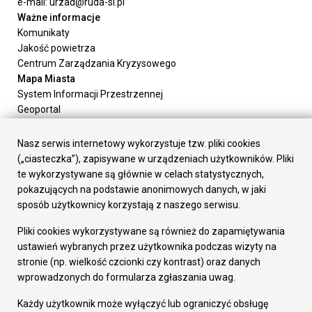
e-mail: urzad@ruda-sl.pl
Ważne informacje
Komunikaty
Jakość powietrza
Centrum Zarządzania Kryzysowego
Mapa Miasta
System Informacji Przestrzennej
Geoportal
Urząd Miasta
Załatw sprawę
Nasz serwis internetowy wykorzystuje tzw. pliki cookies
Prezydent Miasta
(„ciasteczka”), zapisywane w urządzeniach użytkowników. Pliki
Rada Miasta
te wykorzystywane są głównie w celach statystycznych,
Wydziały
pokazujących na podstawie anonimowych danych, w jaki
Elektroniczna Skrzynka Podawcza
sposób użytkownicy korzystają z naszego serwisu.
Praca w Urzędzie
Pliki cookies wykorzystywane są również do zapamiętywania
Gospodarka
ustawień wybranych przez użytkownika podczas wizyty na
Fundusze europejskie
stronie (np. wielkość czcionki czy kontrast) oraz danych
Środki krajowe
wprowadzonych do formularza zgłaszania uwag.
Oferty inwestycyjne
Strategia Rozwoju Miasta
Każdy użytkownik może wyłączyć lub ograniczyć obsługę
Pozostałe