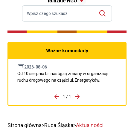
Rudzkie NGO
Ważne komunikaty
2026-08-06
Od 10 sierpnia br. nastąpią zmiany w organizacji
ruchu drogowego na części ul. Energetyków.
do porzpedniego komunikatu
1 / 1
Przejdź do następnego kom
Strona główna
Ruda Śląska
Aktualności