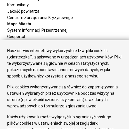
Komunikaty
Jakość powietrza
Centrum Zarządzania Kryzysowego
Mapa Miasta
System Informacji Przestrzennej
Geoportal
Urząd Miasta
Załatw sprawę
Nasz serwis internetowy wykorzystuje tzw. pliki cookies
Prezydent Miasta
(„ciasteczka”), zapisywane w urządzeniach użytkowników. Pliki
Rada Miasta
te wykorzystywane są głównie w celach statystycznych,
Wydziały
pokazujących na podstawie anonimowych danych, w jaki
Elektroniczna Skrzynka Podawcza
sposób użytkownicy korzystają z naszego serwisu.
Praca w Urzędzie
Pliki cookies wykorzystywane są również do zapamiętywania
Gospodarka
ustawień wybranych przez użytkownika podczas wizyty na
Fundusze europejskie
stronie (np. wielkość czcionki czy kontrast) oraz danych
Środki krajowe
wprowadzonych do formularza zgłaszania uwag.
Oferty inwestycyjne
Strategia Rozwoju Miasta
Każdy użytkownik może wyłączyć lub ograniczyć obsługę
Pozostałe
plików cookies w ustawieniach swojej przeglądarki
Deklaracja dostępności