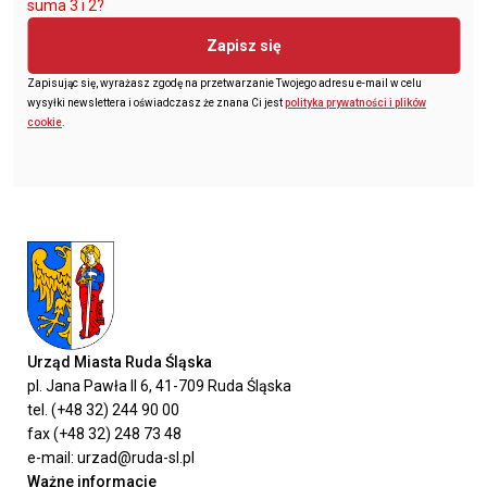
suma 3 i 2?
Zapisz się
Zapisując się, wyrażasz zgodę na przetwarzanie Twojego adresu e-mail w celu
wysyłki newslettera i oświadczasz że znana Ci jest
polityka prywatności i plików
cookie
.
Urząd Miasta Ruda Śląska
pl. Jana Pawła II 6, 41-709 Ruda Śląska
tel. (+48 32) 244 90 00
fax (+48 32) 248 73 48
e-mail: urzad@ruda-sl.pl
Ważne informacje