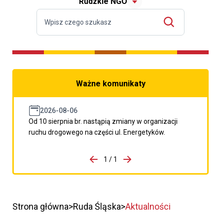
Rudzkie NGO
Ważne komunikaty
2026-08-06
Od 10 sierpnia br. nastąpią zmiany w organizacji
ruchu drogowego na części ul. Energetyków.
do porzpedniego komunikatu
1 / 1
Przejdź do następnego kom
Strona główna
Ruda Śląska
Aktualności