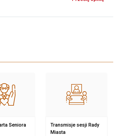
rta Seniora
Transmisje sesji Rady
Rewit
Miasta