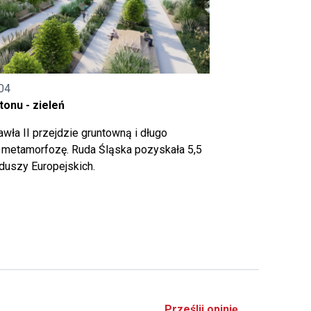
04
onu - zieleń
wła II przejdzie gruntowną i długo
metamorfozę. Ruda Śląska pozyskała 5,5
nduszy Europejskich.
Prześlij opinię