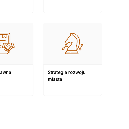
rawna
Strategia rozwoju
Pows
miasta
samo