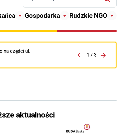
kańca
Gospodarka
Rudzkie NGO
 na części ul.
zejdź do porzpedniego komunikatu
1 / 3
Przejdź do nas
ższe aktualności