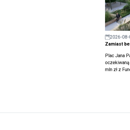
2026-08-
Zamiast bet
Plac Jana Pa
oczekiwaną 
mln zł z Fu