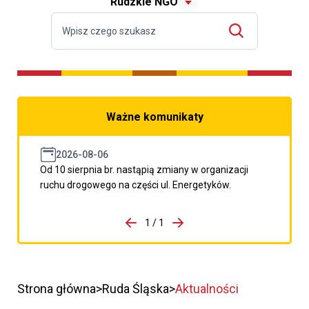
Rudzkie NGO
Ważne komunikaty
2026-08-06
Od 10 sierpnia br. nastąpią zmiany w organizacji
ruchu drogowego na części ul. Energetyków.
do porzpedniego komunikatu
1 / 1
Przejdź do następnego kom
Strona główna
Ruda Śląska
Aktualności