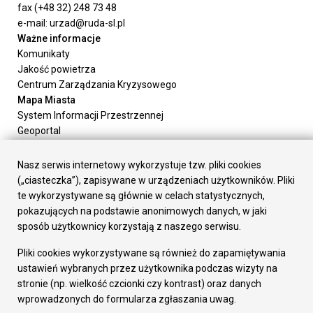
fax (+48 32) 248 73 48
e-mail: urzad@ruda-sl.pl
Ważne informacje
Komunikaty
Jakość powietrza
Centrum Zarządzania Kryzysowego
Mapa Miasta
System Informacji Przestrzennej
Geoportal
Urząd Miasta
Załatw sprawę
Nasz serwis internetowy wykorzystuje tzw. pliki cookies
Prezydent Miasta
(„ciasteczka”), zapisywane w urządzeniach użytkowników. Pliki
Rada Miasta
te wykorzystywane są głównie w celach statystycznych,
Wydziały
pokazujących na podstawie anonimowych danych, w jaki
Elektroniczna Skrzynka Podawcza
sposób użytkownicy korzystają z naszego serwisu.
Praca w Urzędzie
Pliki cookies wykorzystywane są również do zapamiętywania
Gospodarka
ustawień wybranych przez użytkownika podczas wizyty na
Fundusze europejskie
stronie (np. wielkość czcionki czy kontrast) oraz danych
Środki krajowe
wprowadzonych do formularza zgłaszania uwag.
Oferty inwestycyjne