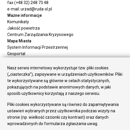
fax (+48 32) 248 73 48
e-mail: urzad@ruda-sl.pl
Ważne informacje
Komunikaty
Jakość powietrza
Centrum Zarządzania Kryzysowego
Mapa Miasta
System Informacji Przestrzennej
Geoportal
Urząd Miasta
Załatw sprawę
Nasz serwis internetowy wykorzystuje tzw. pliki cookies
Prezydent Miasta
(„ciasteczka”), zapisywane w urządzeniach użytkowników. Pliki
Rada Miasta
te wykorzystywane są głównie w celach statystycznych,
Wydziały
pokazujących na podstawie anonimowych danych, w jaki
Elektroniczna Skrzynka Podawcza
sposób użytkownicy korzystają z naszego serwisu.
Praca w Urzędzie
Pliki cookies wykorzystywane są również do zapamiętywania
Gospodarka
ustawień wybranych przez użytkownika podczas wizyty na
Fundusze europejskie
stronie (np. wielkość czcionki czy kontrast) oraz danych
Środki krajowe
wprowadzonych do formularza zgłaszania uwag.
Oferty inwestycyjne