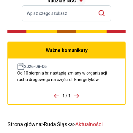
Rudzkie NGO
Ważne komunikaty
2026-08-06
Od 10 sierpnia br. nastąpią zmiany w organizacji
ruchu drogowego na części ul. Energetyków.
do porzpedniego komunikatu
1 / 1
Przejdź do następnego kom
Strona główna
Ruda Śląska
Aktualności