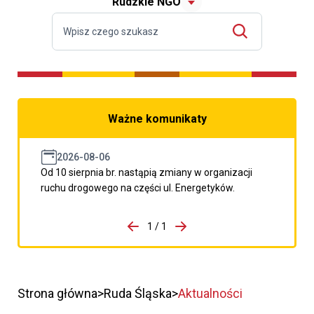
Rudzkie NGO
Ważne komunikaty
2026-08-06
Od 10 sierpnia br. nastąpią zmiany w organizacji
ruchu drogowego na części ul. Energetyków.
do porzpedniego komunikatu
1 / 1
Przejdź do następnego kom
Strona główna
Ruda Śląska
Aktualności