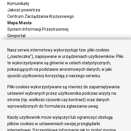
Komunikaty
Jakość powietrza
Centrum Zarządzania Kryzysowego
Mapa Miasta
System Informacji Przestrzennej
Geoportal
Urząd Miasta
Załatw sprawę
Nasz serwis internetowy wykorzystuje tzw. pliki cookies
Prezydent Miasta
(„ciasteczka”), zapisywane w urządzeniach użytkowników. Pliki
Rada Miasta
te wykorzystywane są głównie w celach statystycznych,
Wydziały
pokazujących na podstawie anonimowych danych, w jaki
Elektroniczna Skrzynka Podawcza
sposób użytkownicy korzystają z naszego serwisu.
Praca w Urzędzie
Pliki cookies wykorzystywane są również do zapamiętywania
Gospodarka
ustawień wybranych przez użytkownika podczas wizyty na
Fundusze europejskie
stronie (np. wielkość czcionki czy kontrast) oraz danych
Środki krajowe
wprowadzonych do formularza zgłaszania uwag.
Oferty inwestycyjne
Strategia Rozwoju Miasta
Każdy użytkownik może wyłączyć lub ograniczyć obsługę
Pozostałe
plików cookies w ustawieniach swojej przeglądarki
Deklaracja dostępności
internetowej. Szczegółowe informacje jak to zrobić można