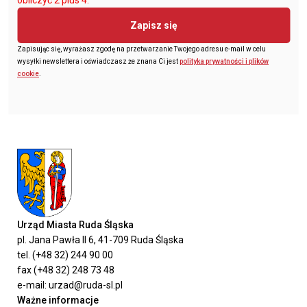
obliczyć 2 plus 4.
Zapisz się
Zapisując się, wyrażasz zgodę na przetwarzanie Twojego adresu e-mail w celu
wysyłki newslettera i oświadczasz że znana Ci jest
polityka prywatności i plików
cookie
.
Urząd Miasta Ruda Śląska
pl. Jana Pawła II 6, 41-709 Ruda Śląska
tel. (+48 32) 244 90 00
fax (+48 32) 248 73 48
e-mail: urzad@ruda-sl.pl
Ważne informacje