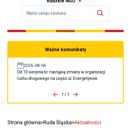
Rudzkie NGO
Ważne komunikaty
2026-08-06
Od 10 sierpnia br. nastąpią zmiany w organizacji
ruchu drogowego na części ul. Energetyków.
do porzpedniego komunikatu
1 / 1
Przejdź do następnego kom
Strona główna
Ruda Śląska
Aktualności