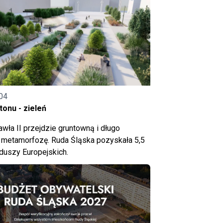
04
onu - zieleń
wła II przejdzie gruntowną i długo
metamorfozę. Ruda Śląska pozyskała 5,5
nduszy Europejskich.