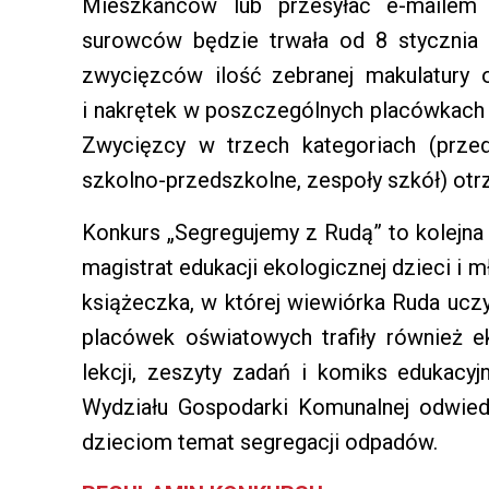
Mieszkańców lub przesyłać e-mailem n
surowców będzie trwała od 8 stycznia 
zwycięzców ilość zebranej makulatury 
i nakrętek w poszczególnych placówkach 
Zwycięzcy w trzech kategoriach (prze
szkolno-przedszkolne, zespoły szkół) otr
Konkurs „Segregujemy z Rudą” to kolejna
magistrat edukacji ekologicznej dzieci i 
książeczka, w której wiewiórka Ruda ucz
placówek oświatowych trafiły również ek
lekcji, zeszyty zadań i komiks edukacy
Wydziału Gospodarki Komunalnej odwiedz
dzieciom temat segregacji odpadów.