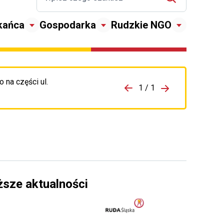
kańca
Gospodarka
Rudzkie NGO
 na części ul.
zejdź do porzpedniego komunikatu
1 / 1
Przejdź do nas
ższe aktualności