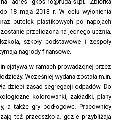
a adres gkos-ro@ruda-sl.pl. Zbiórka
do 18 maja 2018 r. W celu wyłonienia
oraz butelek plastikowych po napojach
zostanie przeliczona na jednego ucznia.
dszkola, szkoły podstawowe i zespoły
zymają nagrody finansowe.
 inicjatywa w ramach prowadzonej przez
młodzieży. Wcześniej wydana została m.in.
yła dzieci zasad segregacji odpadów. Do
ologiczne kolorowanki, zakładki, plany
jny, a także gry podłogowe. Pracownicy
ają też przedszkola, gdzie przybliżają