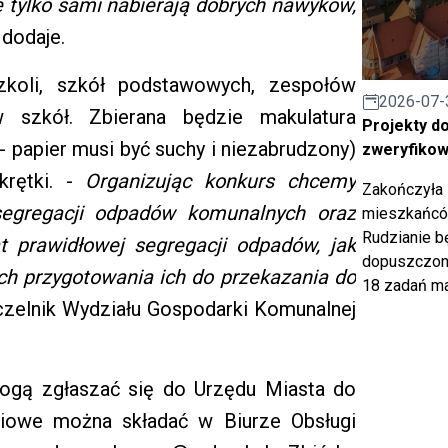
e tylko sami nabierają dobrych nawyków,
dodaje.
zkoli, szkół podstawowych, zespołów
2026-07-
w szkół. Zbierana będzie makulatura
Projekty d
a - papier musi być suchy i niezabrudzony)
zweryfiko
krętki. -
Organizując konkurs chcemy
Zakończyła 
segregacji odpadów komunalnych oraz
mieszkańców
Rudzianie b
 prawidłowej segregacji odpadów, jak
dopuszczony
ach przygotowania ich do przekazania do
18 zadań ma
zelnik Wydziału Gospodarki Komunalnej
mogą zgłaszać się do Urzędu Miasta do
niowe można składać w Biurze Obsługi