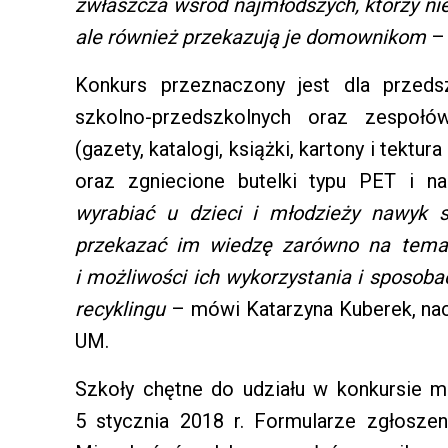
zwłaszcza wśród najmłodszych, którzy ni
ale również przekazują je domownikom
– 
Konkurs przeznaczony jest dla przeds
szkolno-przedszkolnych oraz zespołó
(gazety, katalogi, książki, kartony i tektur
oraz zgniecione butelki typu PET i na
wyrabiać u dzieci i młodzieży nawyk 
przekazać im wiedzę zarówno na temat
i możliwości ich wykorzystania i sposob
recyklingu
– mówi Katarzyna Kuberek, nac
UM.
Szkoły chętne do udziału w konkursie 
5 stycznia 2018 r. Formularze zgłosze