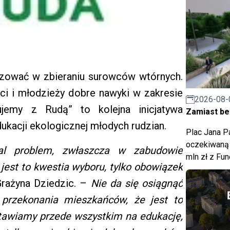
lizować w zbieraniu surowców wtórnych.
ci i młodzieży dobre nawyki w zakresie
2026-08-
ujemy z Rudą” to kolejna inicjatywa
Zamiast bet
kacji ekologicznej młodych rudzian.
Plac Jana Pa
oczekiwaną 
l problem, zwłaszcza w zabudowie
mln zł z Fu
 jest to kwestia wyboru, tylko obowiązek
rażyna Dziedzic. –
Nie da się osiągnąć
przekonania mieszkańców, że jest to
tawiamy przede wszystkim na edukację,