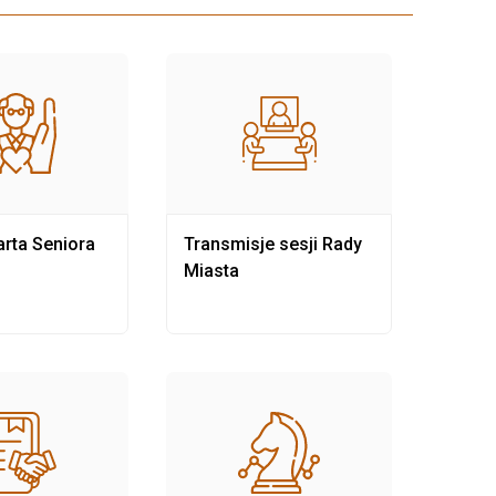
rta Seniora
Transmisje sesji Rady
Rewit
Miasta