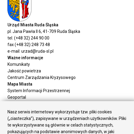
Urząd Miasta Ruda Śląska
pl. Jana Pawła II 6, 41-709 Ruda Śląska
tel. (+48 32) 244 90 00
fax (+48 32) 248 73 48
e-mail: urzad@ruda-sl.pl
Ważne informacje
Komunikaty
Jakość powietrza
Centrum Zarządzania Kryzysowego
Mapa Miasta
System Informacji Przestrzennej
Geoportal
Urząd Miasta
Załatw sprawę
Nasz serwis internetowy wykorzystuje tzw. pliki cookies
Prezydent Miasta
(„ciasteczka”), zapisywane w urządzeniach użytkowników. Pliki
Rada Miasta
te wykorzystywane są głównie w celach statystycznych,
Wydziały
pokazujących na podstawie anonimowych danych, w jaki