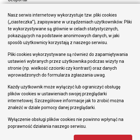
Urząd Miasta
Załatw sprawę
Nasz serwis internetowy wykorzystuje tzw. pliki cookies
Prezydent Miasta
(„ciasteczka”), zapisywane w urządzeniach użytkowników. Pliki
Rada Miasta
te wykorzystywane są głównie w celach statystycznych,
Wydziały
pokazujących na podstawie anonimowych danych, w jaki
Elektroniczna Skrzynka Podawcza
sposób użytkownicy korzystają z naszego serwisu.
Praca w Urzędzie
Pliki cookies wykorzystywane są również do zapamiętywania
Gospodarka
ustawień wybranych przez użytkownika podczas wizyty na
Fundusze europejskie
stronie (np. wielkość czcionki czy kontrast) oraz danych
Środki krajowe
wprowadzonych do formularza zgłaszania uwag.
Oferty inwestycyjne
Strategia Rozwoju Miasta
Każdy użytkownik może wyłączyć lub ograniczyć obsługę
Pozostałe
plików cookies w ustawieniach swojej przeglądarki
Deklaracja dostępności
internetowej. Szczegółowe informacje jak to zrobić można
Dane osobowe
znaleźć w dziale pomocy danej przeglądarki.
Dodaj opinię o witrynie
© Urząd Miasta RUDA Śląska 2023
Wyłączenie obsługi plików cookies nie powinno wpłynąć na
poprawność działania naszego serwisu.