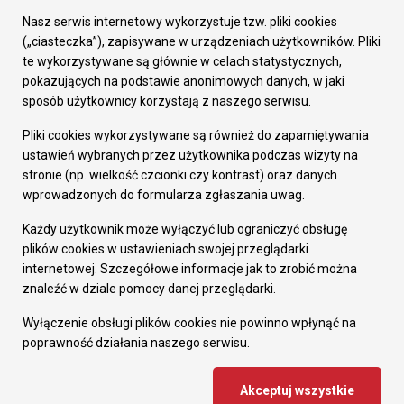
Załatw sprawę
Nasz serwis internetowy wykorzystuje tzw. pliki cookies
Prezydent Miasta
(„ciasteczka”), zapisywane w urządzeniach użytkowników. Pliki
Rada Miasta
te wykorzystywane są głównie w celach statystycznych,
Wydziały
pokazujących na podstawie anonimowych danych, w jaki
Elektroniczna Skrzynka Podawcza
sposób użytkownicy korzystają z naszego serwisu.
Praca w Urzędzie
Pliki cookies wykorzystywane są również do zapamiętywania
Gospodarka
ustawień wybranych przez użytkownika podczas wizyty na
Fundusze europejskie
stronie (np. wielkość czcionki czy kontrast) oraz danych
Środki krajowe
wprowadzonych do formularza zgłaszania uwag.
Oferty inwestycyjne
Strategia Rozwoju Miasta
Każdy użytkownik może wyłączyć lub ograniczyć obsługę
Pozostałe
plików cookies w ustawieniach swojej przeglądarki
Deklaracja dostępności
internetowej. Szczegółowe informacje jak to zrobić można
Dane osobowe
znaleźć w dziale pomocy danej przeglądarki.
Dodaj opinię o witrynie
© Urząd Miasta RUDA Śląska 2023
Wyłączenie obsługi plików cookies nie powinno wpłynąć na
poprawność działania naszego serwisu.
Projekt i wdrożenie - MIGOMEDIA
Akceptuj wszystkie