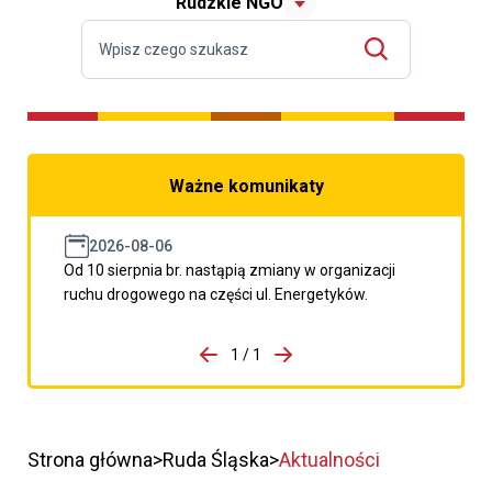
Rudzkie NGO
Ważne komunikaty
2026-08-06
Od 10 sierpnia br. nastąpią zmiany w organizacji
ruchu drogowego na części ul. Energetyków.
do porzpedniego komunikatu
1 / 1
Przejdź do następnego kom
Strona główna
Ruda Śląska
Aktualności