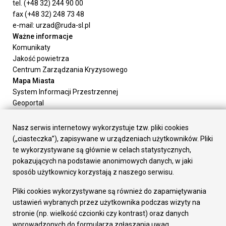
tel. (+48 32) 244 90 00
fax (+48 32) 248 73 48
e-mail: urzad@ruda-sl.pl
Ważne informacje
Komunikaty
Jakość powietrza
Centrum Zarządzania Kryzysowego
Mapa Miasta
System Informacji Przestrzennej
Geoportal
Urząd Miasta
Załatw sprawę
Nasz serwis internetowy wykorzystuje tzw. pliki cookies
Prezydent Miasta
(„ciasteczka”), zapisywane w urządzeniach użytkowników. Pliki
Rada Miasta
te wykorzystywane są głównie w celach statystycznych,
Wydziały
pokazujących na podstawie anonimowych danych, w jaki
Elektroniczna Skrzynka Podawcza
sposób użytkownicy korzystają z naszego serwisu.
Praca w Urzędzie
Pliki cookies wykorzystywane są również do zapamiętywania
Gospodarka
ustawień wybranych przez użytkownika podczas wizyty na
Fundusze europejskie
stronie (np. wielkość czcionki czy kontrast) oraz danych
Środki krajowe
wprowadzonych do formularza zgłaszania uwag.
Oferty inwestycyjne