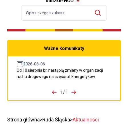
Rudzkie NGO
Ważne komunikaty
2026-08-06
Od 10 sierpnia br. nastąpią zmiany w organizacji
ruchu drogowego na części ul. Energetyków.
do porzpedniego komunikatu
1 / 1
Przejdź do następnego kom
Strona główna
Ruda Śląska
Aktualności