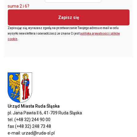
suma 2 i 6?
Zapisz się
Zapisując się, wyrażasz zgodę na przetwarzanie Twojego adresu e-mail w celu
wysyłki newslettera i oświadczasz że znana Ci jest
polityka prywatności i plików
cookie
.
Urząd Miasta Ruda Śląska
pl. Jana Pawła II 6, 41-709 Ruda Śląska
tel. (+48 32) 244 90 00
fax (+48 32) 248 73 48
e-mail: urzad@ruda-sl.pl