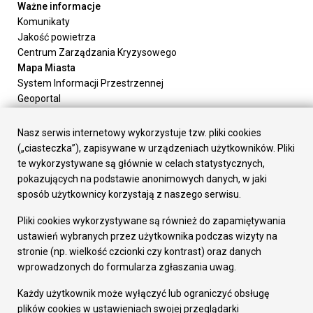
Ważne informacje
Komunikaty
Jakość powietrza
Centrum Zarządzania Kryzysowego
Mapa Miasta
System Informacji Przestrzennej
Geoportal
Urząd Miasta
Załatw sprawę
Nasz serwis internetowy wykorzystuje tzw. pliki cookies
Prezydent Miasta
(„ciasteczka”), zapisywane w urządzeniach użytkowników. Pliki
Rada Miasta
te wykorzystywane są głównie w celach statystycznych,
Wydziały
pokazujących na podstawie anonimowych danych, w jaki
Elektroniczna Skrzynka Podawcza
sposób użytkownicy korzystają z naszego serwisu.
Praca w Urzędzie
Pliki cookies wykorzystywane są również do zapamiętywania
Gospodarka
ustawień wybranych przez użytkownika podczas wizyty na
Fundusze europejskie
stronie (np. wielkość czcionki czy kontrast) oraz danych
Środki krajowe
wprowadzonych do formularza zgłaszania uwag.
Oferty inwestycyjne
Strategia Rozwoju Miasta
Każdy użytkownik może wyłączyć lub ograniczyć obsługę
Pozostałe
plików cookies w ustawieniach swojej przeglądarki