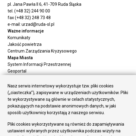
pl. Jana Pawła II 6, 41-709 Ruda Śląska
tel. (+48 32) 244 90 00
fax (+48 32) 248 73 48
e-mail: urzad@ruda-sl.pl
Ważne informacje
Komunikaty
Jakość powietrza
Centrum Zarządzania Kryzysowego
Mapa Miasta
System Informacji Przestrzennej
Geoportal
Urząd Miasta
Załatw sprawę
Nasz serwis internetowy wykorzystuje tzw. pliki cookies
Prezydent Miasta
(„ciasteczka”), zapisywane w urządzeniach użytkowników. Pliki
Rada Miasta
te wykorzystywane są głównie w celach statystycznych,
Wydziały
pokazujących na podstawie anonimowych danych, w jaki
Elektroniczna Skrzynka Podawcza
sposób użytkownicy korzystają z naszego serwisu.
Praca w Urzędzie
Pliki cookies wykorzystywane są również do zapamiętywania
Gospodarka
ustawień wybranych przez użytkownika podczas wizyty na
Fundusze europejskie