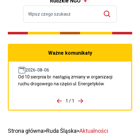
Rudzkie NGO
Ważne komunikaty
2026-08-06
Od 10 sierpnia br. nastąpią zmiany w organizacji
ruchu drogowego na części ul. Energetyków.
do porzpedniego komunikatu
1 / 1
Przejdź do następnego kom
Strona główna
Ruda Śląska
Aktualności