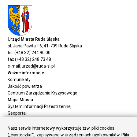
Urząd Miasta Ruda Śląska
pl. Jana Pawła II 6, 41-709 Ruda Śląska
tel. (+48 32) 244 90 00
fax (+48 32) 248 73 48
e-mail: urzad@ruda-sl.pl
Ważne informacje
Komunikaty
Jakość powietrza
Centrum Zarządzania Kryzysowego
Mapa Miasta
System Informacji Przestrzennej
Geoportal
Urząd Miasta
Załatw sprawę
Nasz serwis internetowy wykorzystuje tzw. pliki cookies
Prezydent Miasta
(„ciasteczka”), zapisywane w urządzeniach użytkowników. Pliki