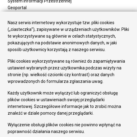
System Informacji Przestrzennej
Geoportal
Urząd Miasta
Załatw sprawę
Nasz serwis internetowy wykorzystuje tzw. pliki cookies
Prezydent Miasta
(„ciasteczka”), zapisywane w urządzeniach użytkowników. Pliki
Rada Miasta
te wykorzystywane są głównie w celach statystycznych,
Wydziały
pokazujących na podstawie anonimowych danych, w jaki
Elektroniczna Skrzynka Podawcza
sposób użytkownicy korzystają z naszego serwisu.
Praca w Urzędzie
Pliki cookies wykorzystywane są również do zapamiętywania
Gospodarka
ustawień wybranych przez użytkownika podczas wizyty na
Fundusze europejskie
stronie (np. wielkość czcionki czy kontrast) oraz danych
Środki krajowe
wprowadzonych do formularza zgłaszania uwag.
Oferty inwestycyjne
Strategia Rozwoju Miasta
Każdy użytkownik może wyłączyć lub ograniczyć obsługę
Pozostałe
plików cookies w ustawieniach swojej przeglądarki
Deklaracja dostępności
internetowej. Szczegółowe informacje jak to zrobić można
Dane osobowe
znaleźć w dziale pomocy danej przeglądarki.
Dodaj opinię o witrynie
© Urząd Miasta RUDA Śląska 2023
Wyłączenie obsługi plików cookies nie powinno wpłynąć na
poprawność działania naszego serwisu.