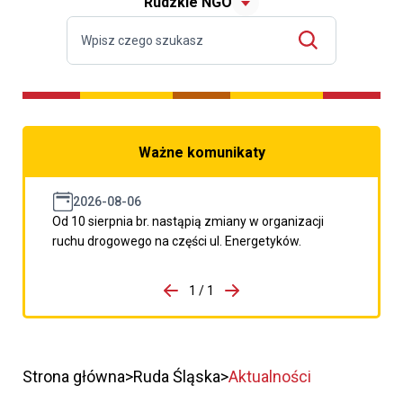
Rudzkie NGO
Ważne komunikaty
2026-08-06
Od 10 sierpnia br. nastąpią zmiany w organizacji
ruchu drogowego na części ul. Energetyków.
do porzpedniego komunikatu
1 / 1
Przejdź do następnego kom
Strona główna
Ruda Śląska
Aktualności