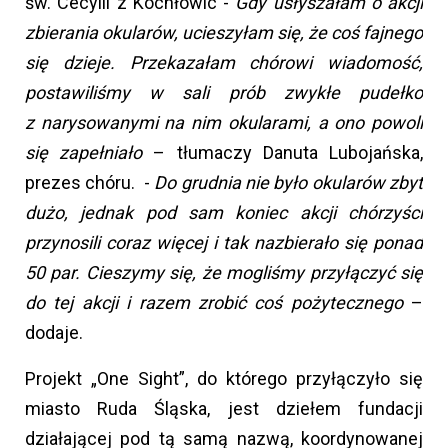
św. Cecylii z Kochłowic -
Gdy usłyszałam o akcji
zbierania okularów, ucieszyłam się, że coś fajnego
się dzieje. Przekazałam chórowi wiadomość,
postawiliśmy w sali prób zwykłe pudełko
z narysowanymi na nim okularami, a ono powoli
się zapełniało
– tłumaczy Danuta Lubojańska,
prezes chóru. -
Do grudnia nie było okularów zbyt
dużo, jednak pod sam koniec akcji chórzyści
przynosili coraz więcej i tak nazbierało się ponad
50 par. Cieszymy się, że mogliśmy przyłączyć się
do tej akcji i razem zrobić coś pożytecznego
–
dodaje.
Projekt „One Sight”, do którego przyłączyło się
miasto Ruda Śląska, jest dziełem fundacji
działającej pod tą samą nazwą, koordynowanej