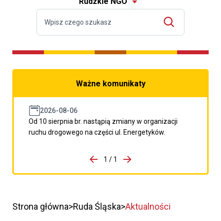
Rudzkie NGO
Ważne komunikaty
2026-08-06
Od 10 sierpnia br. nastąpią zmiany w organizacji
ruchu drogowego na części ul. Energetyków.
do porzpedniego komunikatu
1 / 1
Przejdź do następnego kom
Strona główna
Ruda Śląska
Aktualności