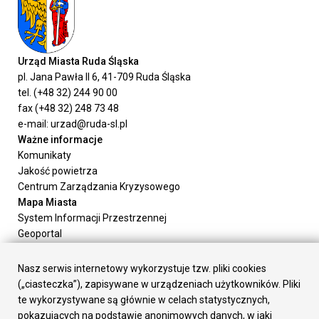
Urząd Miasta Ruda Śląska
pl. Jana Pawła II 6, 41-709 Ruda Śląska
tel. (+48 32) 244 90 00
fax (+48 32) 248 73 48
e-mail: urzad@ruda-sl.pl
Ważne informacje
Komunikaty
Jakość powietrza
Centrum Zarządzania Kryzysowego
Mapa Miasta
System Informacji Przestrzennej
Geoportal
Urząd Miasta
Załatw sprawę
Nasz serwis internetowy wykorzystuje tzw. pliki cookies
Prezydent Miasta
(„ciasteczka”), zapisywane w urządzeniach użytkowników. Pliki
Rada Miasta
te wykorzystywane są głównie w celach statystycznych,
Wydziały
pokazujących na podstawie anonimowych danych, w jaki