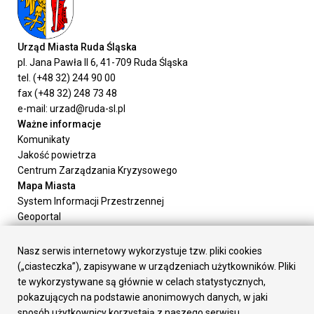
Urząd Miasta Ruda Śląska
pl. Jana Pawła II 6, 41-709 Ruda Śląska
tel. (+48 32) 244 90 00
fax (+48 32) 248 73 48
e-mail: urzad@ruda-sl.pl
Ważne informacje
Komunikaty
Jakość powietrza
Centrum Zarządzania Kryzysowego
Mapa Miasta
System Informacji Przestrzennej
Geoportal
Urząd Miasta
Załatw sprawę
Nasz serwis internetowy wykorzystuje tzw. pliki cookies
Prezydent Miasta
(„ciasteczka”), zapisywane w urządzeniach użytkowników. Pliki
Rada Miasta
te wykorzystywane są głównie w celach statystycznych,
Wydziały
pokazujących na podstawie anonimowych danych, w jaki
Elektroniczna Skrzynka Podawcza
sposób użytkownicy korzystają z naszego serwisu.