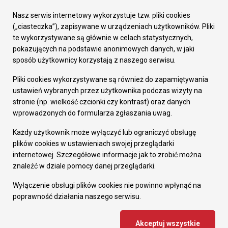
Urząd Miasta
Załatw sprawę
Nasz serwis internetowy wykorzystuje tzw. pliki cookies
Prezydent Miasta
(„ciasteczka”), zapisywane w urządzeniach użytkowników. Pliki
Rada Miasta
te wykorzystywane są głównie w celach statystycznych,
Wydziały
pokazujących na podstawie anonimowych danych, w jaki
Elektroniczna Skrzynka Podawcza
sposób użytkownicy korzystają z naszego serwisu.
Praca w Urzędzie
Pliki cookies wykorzystywane są również do zapamiętywania
Gospodarka
ustawień wybranych przez użytkownika podczas wizyty na
Fundusze europejskie
stronie (np. wielkość czcionki czy kontrast) oraz danych
Środki krajowe
wprowadzonych do formularza zgłaszania uwag.
Oferty inwestycyjne
Strategia Rozwoju Miasta
Każdy użytkownik może wyłączyć lub ograniczyć obsługę
Pozostałe
plików cookies w ustawieniach swojej przeglądarki
Deklaracja dostępności
internetowej. Szczegółowe informacje jak to zrobić można
Dane osobowe
znaleźć w dziale pomocy danej przeglądarki.
Dodaj opinię o witrynie
© Urząd Miasta RUDA Śląska 2023
Wyłączenie obsługi plików cookies nie powinno wpłynąć na
poprawność działania naszego serwisu.
Projekt i wdrożenie - MIGOMEDIA
Akceptuj wszystkie