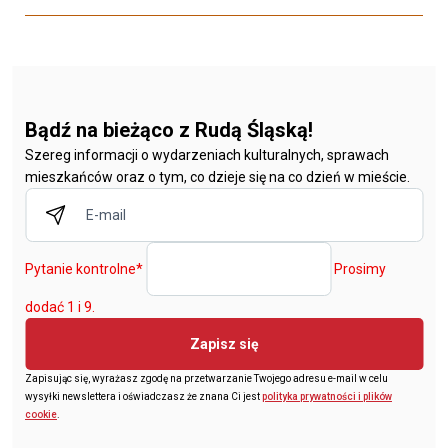
Bądź na bieżąco z Rudą Śląską!
Szereg informacji o wydarzeniach kulturalnych, sprawach
mieszkańców oraz o tym, co dzieje się na co dzień w mieście.
Pytanie kontrolne
*
Prosimy
dodać 1 i 9.
Zapisz się
Zapisując się, wyrażasz zgodę na przetwarzanie Twojego adresu e-mail w celu
wysyłki newslettera i oświadczasz że znana Ci jest
polityka prywatności i plików
cookie
.