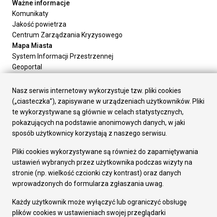
Ważne informacje
Komunikaty
Jakość powietrza
Centrum Zarządzania Kryzysowego
Mapa Miasta
System Informacji Przestrzennej
Geoportal
Urząd Miasta
Załatw sprawę
Nasz serwis internetowy wykorzystuje tzw. pliki cookies
Prezydent Miasta
(„ciasteczka”), zapisywane w urządzeniach użytkowników. Pliki
Rada Miasta
te wykorzystywane są głównie w celach statystycznych,
Wydziały
pokazujących na podstawie anonimowych danych, w jaki
Elektroniczna Skrzynka Podawcza
sposób użytkownicy korzystają z naszego serwisu.
Praca w Urzędzie
Pliki cookies wykorzystywane są również do zapamiętywania
Gospodarka
ustawień wybranych przez użytkownika podczas wizyty na
Fundusze europejskie
stronie (np. wielkość czcionki czy kontrast) oraz danych
Środki krajowe
wprowadzonych do formularza zgłaszania uwag.
Oferty inwestycyjne
Strategia Rozwoju Miasta
Każdy użytkownik może wyłączyć lub ograniczyć obsługę
Pozostałe
plików cookies w ustawieniach swojej przeglądarki
Deklaracja dostępności