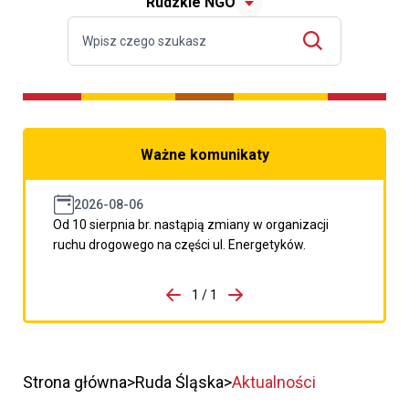
Rudzkie NGO
Ważne komunikaty
2026-08-06
Od 10 sierpnia br. nastąpią zmiany w organizacji
ruchu drogowego na części ul. Energetyków.
do porzpedniego komunikatu
1 / 1
Przejdź do następnego kom
Strona główna
Ruda Śląska
Aktualności