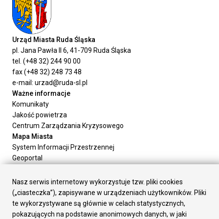
Urząd Miasta Ruda Śląska
pl. Jana Pawła II 6, 41-709 Ruda Śląska
tel. (+48 32) 244 90 00
fax (+48 32) 248 73 48
e-mail: urzad@ruda-sl.pl
Ważne informacje
Komunikaty
Jakość powietrza
Centrum Zarządzania Kryzysowego
Mapa Miasta
System Informacji Przestrzennej
Geoportal
Urząd Miasta
Załatw sprawę
Nasz serwis internetowy wykorzystuje tzw. pliki cookies
Prezydent Miasta
(„ciasteczka”), zapisywane w urządzeniach użytkowników. Pliki
Rada Miasta
te wykorzystywane są głównie w celach statystycznych,
Wydziały
pokazujących na podstawie anonimowych danych, w jaki