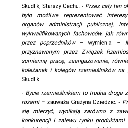
Skudlik, Starszy Cechu. -
Przez cały ten ok
było możliwe reprezentować interes
organów administracji publicznej, in
wykwalifikowanych fachowców, jak rów
przez poprzedników
– wymienia. –
przyznawanym przez Związek Rzemiosł
sumienną pracę, zaangażowanie, równi
koleżanek i kolegów rzemieślników na 
Skudlik.
-
Bycie rzemieślnikiem to trudna droga 
różami
– zauważa Grażyna Dziedzic. -
Pr
się mierzyć, wynikają zarówno z zawi
konkurencji i zalewu rynku produktam