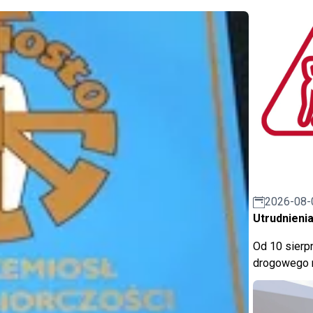
2026-08-
Utrudnienia
Od 10 sierpn
drogowego n