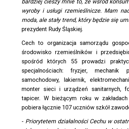
bardziej cieszy mnie to, że wśród kons
wyroby i usługi rzemieślnicze. Mam nad
moda, ale stały trend, który będzie się uma
prezydent Rudy Śląskiej.
Cech to organizacja samorządu gospoda
środowisko rzemieślników i przedsięb
spośród których 55 prowadzi prakty
specjalnościach: fryzjer, mechanik
samochodowy, lakiernik, elektromechanik
monter sieci i urządzeń sanitarnych, fo
tapicer. W bieżącym roku w zakładac
pobiera łącznie 107 uczniów szkół zawo
-
Priorytetem działalności Cechu w ostat