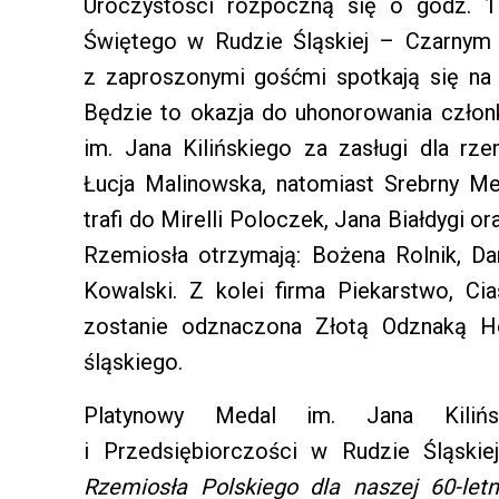
Uroczystości rozpoczną się o godz. 
Świętego w Rudzie Śląskiej – Czarnym 
z zaproszonymi gośćmi spotkają się na ur
Będzie to okazja do uhonorowania czło
im. Jana Kilińskiego za zasługi dla rz
Łucja Malinowska, natomiast Srebrny Me
trafi do Mirelli Poloczek, Jana Białdygi
Rzemiosła otrzymają: Bożena Rolnik, Da
Kowalski. Z kolei firma Piekarstwo, Ci
zostanie odznaczona Złotą Odznaką H
śląskiego.
Platynowy Medal im. Jana Kiliń
i Przedsiębiorczości w Rudzie Śląskie
Rzemiosła Polskiego dla naszej 60-letni