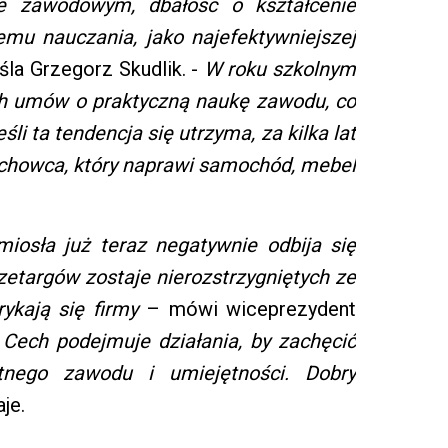
wie zawodowym, dbałość o kształcenie
mu nauczania, jako najefektywniejszej
la Grzegorz Skudlik. -
W roku szkolnym
h umów o praktyczną naukę zawodu, co
śli ta tendencja się utrzyma, za kilka lat
achowca, który naprawi samochód, mebel
iosła już teraz negatywnie odbija się
rzetargów zostaje nierozstrzygniętych ze
ykają się firmy
– mówi wiceprezydent
i Cech podejmuje działania, by zachęcić
tnego zawodu i umiejętności. Dobry
je.