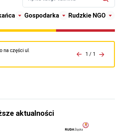
kańca
Gospodarka
Rudzkie NGO
 na części ul.
zejdź do porzpedniego komunikatu
1 / 1
Przejdź do nas
ższe aktualności