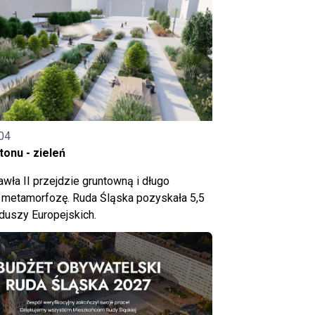
04
onu - zieleń
wła II przejdzie gruntowną i długo
metamorfozę. Ruda Śląska pozyskała 5,5
nduszy Europejskich.