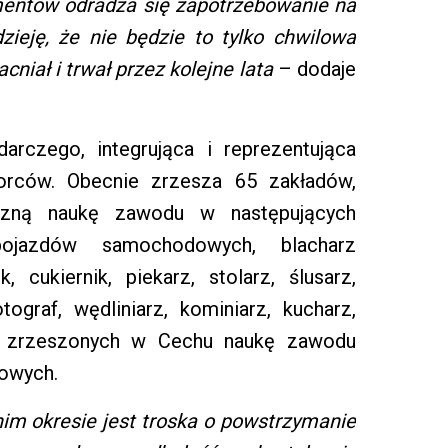
umentów odradza się zapotrzebowanie na
zieję, że nie będzie to tylko chwilowa
cniał i trwał przez kolejne lata
– dodaje
rczego, integrująca i reprezentująca
iorców. Obecnie zrzesza 65 zakładów,
czną naukę zawodu w następujących
 pojazdów samochodowych, blacharz
, cukiernik, piekarz, stolarz, ślusarz,
tograf, wędliniarz, kominiarz, kucharz,
h zrzeszonych w Cechu naukę zawodu
dowych.
nim okresie jest troska o powstrzymanie