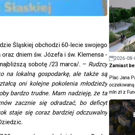
dzie Śląskiej obchodzi 60-lecie swojego
m oraz dniem św. Józefa i św. Klemensa -
2026-08-
najbliższą sobotę /23 marca/. –
Rudzcy
Zamiast bet
ko na lokalną gospodarkę, ale także są
Plac Jana Pa
ałcą oni kolejne pokolenia młodzieży
oczekiwaną 
mln zł z Fu
oby bardzo trudne. Mam nadzieję, że ta
nów zacznie się odradzać, bo deficyt
ok staje się coraz bardziej odczuwalny
Dziedzic.