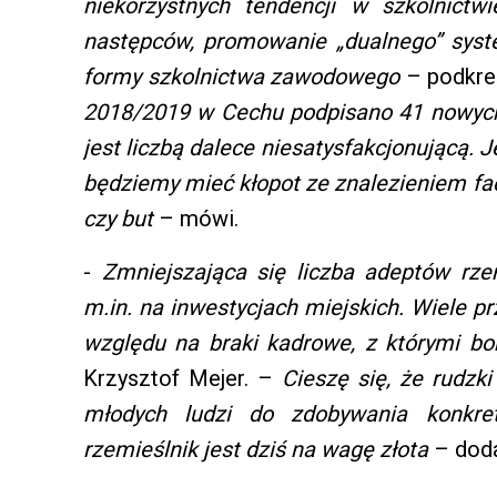
niekorzystnych tendencji w szkolnict
następców, promowanie „dualnego” syste
formy szkolnictwa zawodowego
– podkreś
2018/2019 w Cechu podpisano 41 nowyc
jest liczbą dalece niesatysfakcjonującą. Je
będziemy mieć kłopot ze znalezieniem f
czy but
– mówi.
-
Zmniejszająca się liczba adeptów rzem
m.in. na inwestycjach miejskich. Wiele p
względu na braki kadrowe, z którymi bor
Krzysztof Mejer. –
Cieszę się, że rudzk
młodych ludzi do zdobywania konkre
rzemieślnik jest dziś na wagę złota
– doda