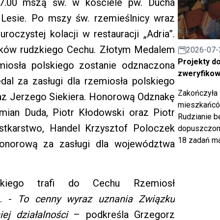
17.00 mszą św. w kościele pw. Ducha
Lesie. Po mszy św. rzemieślnicy wraz
oczystej kolacji w restauracji „Adria”.
nków rudzkiego Cechu. Złotym Medalem
2026-07-
Projekty d
emiosła polskiego zostanie odznaczona
zweryfiko
dal za zasługi dla rzemiosła polskiego
Zakończyła 
 oraz Jerzego Siekiera. Honorową Odznakę
mieszkańców
mian Duda, Piotr Kłodowski oraz Piotr
Rudzianie b
astkarstwo, Handel Krzysztof Poloczek
dopuszczony
18 zadań ma
onorową za zasługi dla województwa
skiego trafi do Cechu Rzemiosł
j. -
To cenny wyraz uznania Związku
ej działalności
– podkreśla Grzegorz