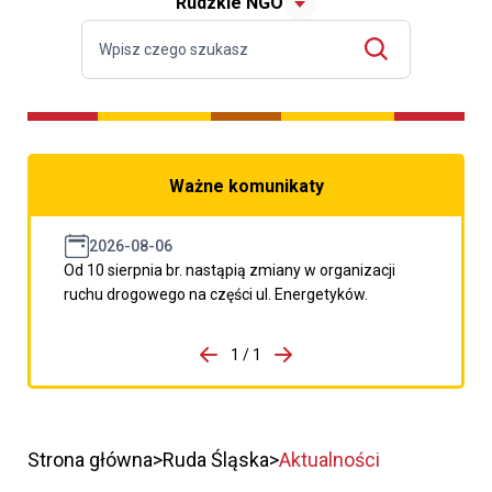
Rudzkie NGO
Ważne komunikaty
2026-08-06
Od 10 sierpnia br. nastąpią zmiany w organizacji
ruchu drogowego na części ul. Energetyków.
do porzpedniego komunikatu
1 / 1
Przejdź do następnego kom
Strona główna
Ruda Śląska
Aktualności