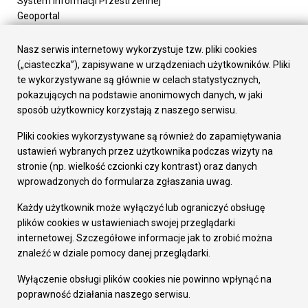
System Informacji Przestrzennej
Geoportal
Urząd Miasta
Załatw sprawę
Nasz serwis internetowy wykorzystuje tzw. pliki cookies
Prezydent Miasta
(„ciasteczka”), zapisywane w urządzeniach użytkowników. Pliki
Rada Miasta
te wykorzystywane są głównie w celach statystycznych,
Wydziały
pokazujących na podstawie anonimowych danych, w jaki
Elektroniczna Skrzynka Podawcza
sposób użytkownicy korzystają z naszego serwisu.
Praca w Urzędzie
Pliki cookies wykorzystywane są również do zapamiętywania
Gospodarka
ustawień wybranych przez użytkownika podczas wizyty na
Fundusze europejskie
stronie (np. wielkość czcionki czy kontrast) oraz danych
Środki krajowe
wprowadzonych do formularza zgłaszania uwag.
Oferty inwestycyjne
Strategia Rozwoju Miasta
Każdy użytkownik może wyłączyć lub ograniczyć obsługę
Pozostałe
plików cookies w ustawieniach swojej przeglądarki
Deklaracja dostępności
internetowej. Szczegółowe informacje jak to zrobić można
Dane osobowe
znaleźć w dziale pomocy danej przeglądarki.
Dodaj opinię o witrynie
© Urząd Miasta RUDA Śląska 2023
Wyłączenie obsługi plików cookies nie powinno wpłynąć na
poprawność działania naszego serwisu.