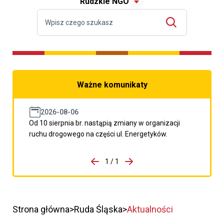
Rudzkie NGO
Ważne komunikaty
2026-08-06
Od 10 sierpnia br. nastąpią zmiany w organizacji
ruchu drogowego na części ul. Energetyków.
do porzpedniego komunikatu
1 / 1
Przejdź do następnego kom
Strona główna
Ruda Śląska
Aktualności