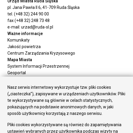
Urząd Miasta Ruda Śląska
pl. Jana Pawła II 6, 41-709 Ruda Śląska
tel. (+48 32) 244 90 00
fax (+48 32) 248 73 48
e-mail: urzad@ruda-sl.pl
Ważne informacje
Komunikaty
Jakość powietrza
Centrum Zarządzania Kryzysowego
Mapa Miasta
System Informacji Przestrzennej
Geoportal
Urząd Miasta
Załatw sprawę
Nasz serwis internetowy wykorzystuje tzw. pliki cookies
Prezydent Miasta
(„ciasteczka”), zapisywane w urządzeniach użytkowników. Pliki
Rada Miasta
te wykorzystywane są głównie w celach statystycznych,
Wydziały
pokazujących na podstawie anonimowych danych, w jaki
Elektroniczna Skrzynka Podawcza
sposób użytkownicy korzystają z naszego serwisu.
Praca w Urzędzie
Pliki cookies wykorzystywane są również do zapamiętywania
Gospodarka
ustawień wybranych przez użytkownika podczas wizyty na
Fundusze europejskie