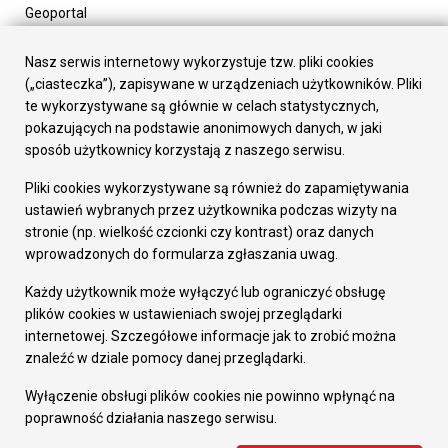
Geoportal
Urząd Miasta
Załatw sprawę
Nasz serwis internetowy wykorzystuje tzw. pliki cookies
Prezydent Miasta
(„ciasteczka”), zapisywane w urządzeniach użytkowników. Pliki
Rada Miasta
te wykorzystywane są głównie w celach statystycznych,
Wydziały
pokazujących na podstawie anonimowych danych, w jaki
Elektroniczna Skrzynka Podawcza
sposób użytkownicy korzystają z naszego serwisu.
Praca w Urzędzie
Pliki cookies wykorzystywane są również do zapamiętywania
Gospodarka
ustawień wybranych przez użytkownika podczas wizyty na
Fundusze europejskie
stronie (np. wielkość czcionki czy kontrast) oraz danych
Środki krajowe
wprowadzonych do formularza zgłaszania uwag.
Oferty inwestycyjne
Strategia Rozwoju Miasta
Każdy użytkownik może wyłączyć lub ograniczyć obsługę
Pozostałe
plików cookies w ustawieniach swojej przeglądarki
Deklaracja dostępności
internetowej. Szczegółowe informacje jak to zrobić można
Dane osobowe
znaleźć w dziale pomocy danej przeglądarki.
Dodaj opinię o witrynie
© Urząd Miasta RUDA Śląska 2023
Wyłączenie obsługi plików cookies nie powinno wpłynąć na
poprawność działania naszego serwisu.