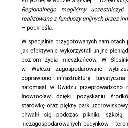
Fizycznej w Rudzie Śląskiej. –
Dzięki inic
Regionalnego mogliśmy uczestniczyć 
realizowane z funduszy unijnych przez in
– podkreśla.
W specjalnie przygotowanych namiotach p
jak efektywnie wykorzystali unijne pienią
poziom życia mieszkańców. W Ślesini
w Wałczu zagospodarowano wybrzeż
poprawiono infrastrukturę turystyczn
natomiast w Owidzu przeprowadzono re
Inowrocław dzięki pozyskaniu środkó
starówkę oraz piękny park uzdrowiskow
chwalił się podczas pikniku szkołą
niezagospodarowanych budynków i teren