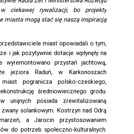
jatywie Radia Zet i Ministerstwa Rozwoju
w ciekawej rywalizacji, bo projekty
ne miasta mogą stać się naszą inspiracją
rzedstawiciele miast opowiadali o tym,
dze i jak pozytywnie dotacje wpłynęły na
e wyremontowano przystań jachtową,
e jeziora Raduń, w Karkonoszach
ą miast pogranicza polsko-czeskiego,
konstrukcję średniowiecznego grodu.
w unijnych posiada zrewitalizowaną
y zwany solankowym. Kostrzyn nad Odrą
 marzeń, a Jarocin przystosowaniem
ów do potrzeb społeczno-kulturalnych.