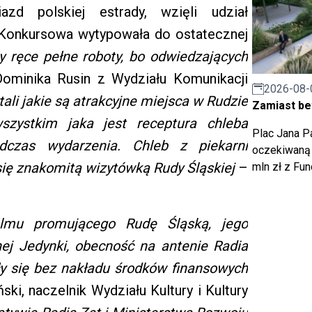
zd polskiej estrady, wzięli udział
a Konkursowa wytypowała do ostatecznej
y ręce pełne roboty, bo odwiedzających
minika Rusin z Wydziału Komunikacji
2026-08-
tali jakie są atrakcyjne miejsca w Rudzie
Zamiast bet
wszystkim jaka jest receptura chleba
Plac Jana Pa
odczas wydarzenia. Chleb z piekarni
oczekiwaną 
się znakomitą wizytówką Rudy Śląskiej
–
mln zł z Fu
filmu promującego Rudę Śląską, jego
nej Jedynki, obecność na antenie Radia
ły się bez nakładu środków finansowych
ki, naczelnik Wydziału Kultury i Kultury