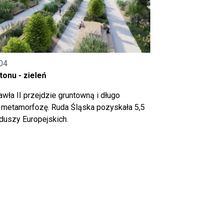
04
onu - zieleń
wła II przejdzie gruntowną i długo
metamorfozę. Ruda Śląska pozyskała 5,5
nduszy Europejskich.