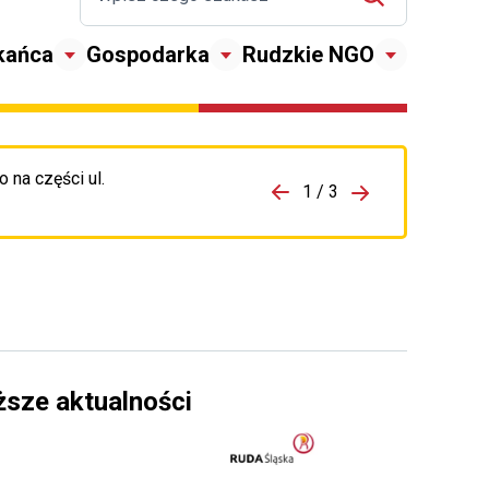
kańca
Gospodarka
Rudzkie NGO
 na części ul.
zejdź do porzpedniego komunikatu
1 / 3
Przejdź do nas
ższe aktualności