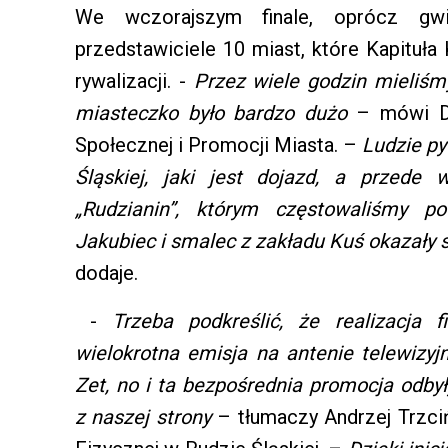
We wczorajszym finale, oprócz gwia
przedstawiciele 10 miast, które Kapituł
rywalizacji. -
Przez wiele godzin mieliśm
miasteczko było bardzo dużo
– mówi Do
Społecznej i Promocji Miasta. –
Ludzie py
Śląskiej, jaki jest dojazd, a przede 
„Rudzianin”, którym częstowaliśmy p
Jakubiec i smalec z zakładu Kuś okazały 
dodaje.
-
Trzeba podkreślić, że realizacja 
wielokrotna emisja na antenie telewizyj
Zet, no i ta bezpośrednia promocja odby
z naszej strony
– tłumaczy Andrzej Trzcińs