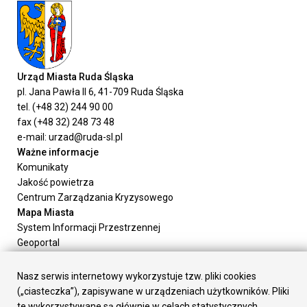
Urząd Miasta Ruda Śląska
pl. Jana Pawła II 6, 41-709 Ruda Śląska
tel. (+48 32) 244 90 00
fax (+48 32) 248 73 48
e-mail: urzad@ruda-sl.pl
Ważne informacje
Komunikaty
Jakość powietrza
Centrum Zarządzania Kryzysowego
Mapa Miasta
System Informacji Przestrzennej
Geoportal
Urząd Miasta
Załatw sprawę
Nasz serwis internetowy wykorzystuje tzw. pliki cookies
Prezydent Miasta
(„ciasteczka”), zapisywane w urządzeniach użytkowników. Pliki
Rada Miasta
te wykorzystywane są głównie w celach statystycznych,