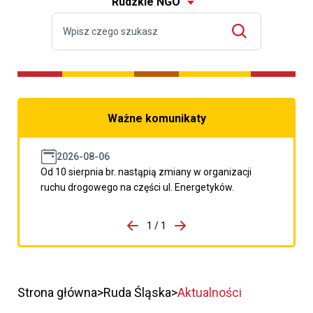
Rudzkie NGO
Ważne komunikaty
2026-08-06
Od 10 sierpnia br. nastąpią zmiany w organizacji
ruchu drogowego na części ul. Energetyków.
do porzpedniego komunikatu
1 / 1
Przejdź do następnego kom
Strona główna
Ruda Śląska
Aktualności