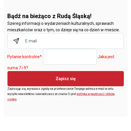
Bądź na bieżąco z Rudą Śląską!
Szereg informacji o wydarzeniach kulturalnych, sprawach
mieszkańców oraz o tym, co dzieje się na co dzień w mieście.
Pytanie kontrolne
*
Jaka jest
suma 7 i 9?
Zapisz się
Zapisując się, wyrażasz zgodę na przetwarzanie Twojego adresu e-mail w celu
wysyłki newslettera i oświadczasz że znana Ci jest
polityka prywatności i plików
cookie
.