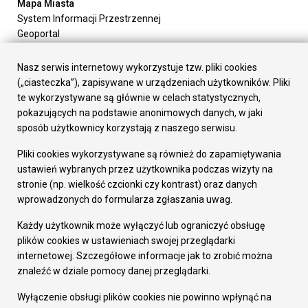
Mapa Miasta
System Informacji Przestrzennej
Geoportal
Urząd Miasta
Załatw sprawę
Nasz serwis internetowy wykorzystuje tzw. pliki cookies
Prezydent Miasta
(„ciasteczka”), zapisywane w urządzeniach użytkowników. Pliki
Rada Miasta
te wykorzystywane są głównie w celach statystycznych,
Wydziały
pokazujących na podstawie anonimowych danych, w jaki
Elektroniczna Skrzynka Podawcza
sposób użytkownicy korzystają z naszego serwisu.
Praca w Urzędzie
Pliki cookies wykorzystywane są również do zapamiętywania
Gospodarka
ustawień wybranych przez użytkownika podczas wizyty na
Fundusze europejskie
stronie (np. wielkość czcionki czy kontrast) oraz danych
Środki krajowe
wprowadzonych do formularza zgłaszania uwag.
Oferty inwestycyjne
Strategia Rozwoju Miasta
Każdy użytkownik może wyłączyć lub ograniczyć obsługę
Pozostałe
plików cookies w ustawieniach swojej przeglądarki
Deklaracja dostępności
internetowej. Szczegółowe informacje jak to zrobić można
Dane osobowe
znaleźć w dziale pomocy danej przeglądarki.
Dodaj opinię o witrynie
© Urząd Miasta RUDA Śląska 2023
Wyłączenie obsługi plików cookies nie powinno wpłynąć na