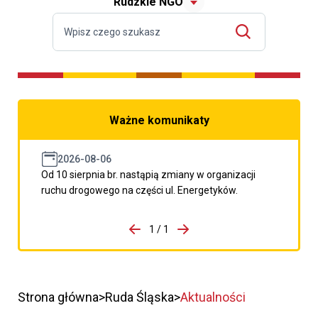
Rudzkie NGO
Ważne komunikaty
2026-08-06
Od 10 sierpnia br. nastąpią zmiany w organizacji
ruchu drogowego na części ul. Energetyków.
do porzpedniego komunikatu
1 / 1
Przejdź do następnego kom
Strona główna
Ruda Śląska
Aktualności