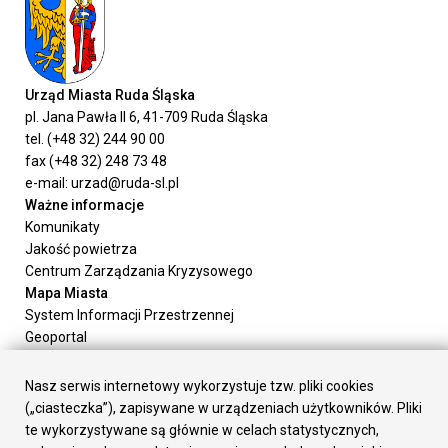
Urząd Miasta Ruda Śląska
pl. Jana Pawła II 6, 41-709 Ruda Śląska
tel. (+48 32) 244 90 00
fax (+48 32) 248 73 48
e-mail: urzad@ruda-sl.pl
Ważne informacje
Komunikaty
Jakość powietrza
Centrum Zarządzania Kryzysowego
Mapa Miasta
System Informacji Przestrzennej
Geoportal
Urząd Miasta
Załatw sprawę
Nasz serwis internetowy wykorzystuje tzw. pliki cookies
Prezydent Miasta
(„ciasteczka”), zapisywane w urządzeniach użytkowników. Pliki
Rada Miasta
te wykorzystywane są głównie w celach statystycznych,
Wydziały