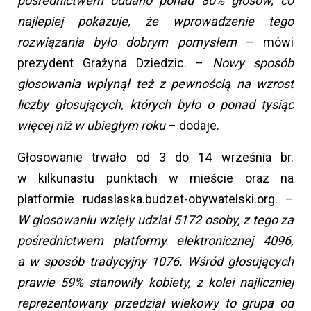
pośrednictwem oddano ponad 80% głosów, co
najlepiej pokazuje, że wprowadzenie tego
rozwiązania było dobrym pomysłem
– mówi
prezydent Grażyna Dziedzic. –
Nowy sposób
glosowania wpłynął też z pewnością na wzrost
liczby głosujących, których było o ponad tysiąc
więcej niż w ubiegłym roku
– dodaje.
Głosowanie trwało od 3 do 14 września br.
w kilkunastu punktach w mieście oraz na
platformie rudaslaska.budzet-obywatelski.org. –
W głosowaniu wzięły udział 5172 osoby, z tego za
pośrednictwem platformy elektronicznej 4096,
a w sposób tradycyjny 1076. Wśród głosujących
prawie 59% stanowiły kobiety, z kolei najliczniej
reprezentowany przedział wiekowy to grupa od